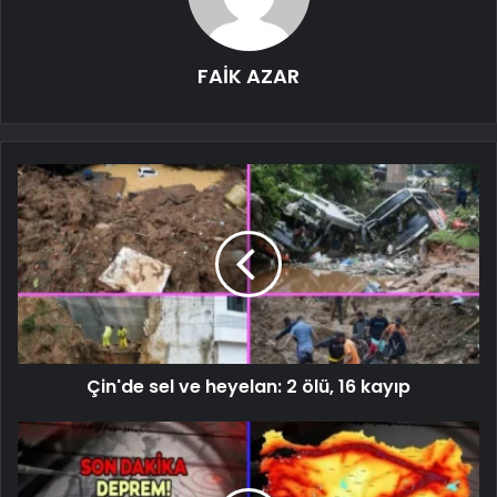
FAİK AZAR
Çin'de sel ve heyelan: 2 ölü, 16 kayıp