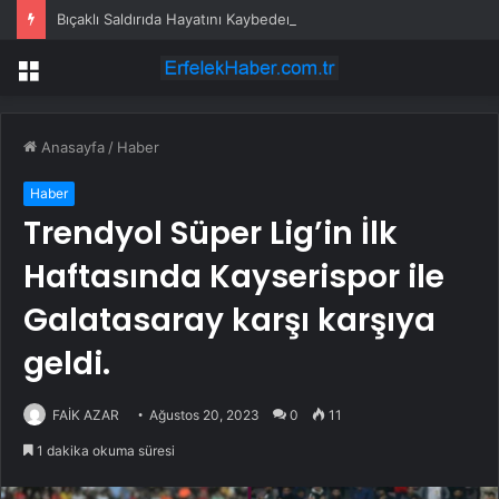
Bıçaklı Saldırıda Hayatını Kaybeden Selçuk Karaman’ın Ailesi AYM’ye Başvurdu
Menü
Anasayfa
/
Haber
Haber
Trendyol Süper Lig’in İlk
Haftasında Kayserispor ile
Galatasaray karşı karşıya
geldi.
FAİK AZAR
Ağustos 20, 2023
0
11
1 dakika okuma süresi