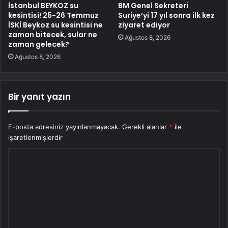
İstanbul BEYKOZ su
BM Genel Sekreteri
kesintisi! 25-26 Temmuz
Suriye’yi 17 yıl sonra ilk kez
İSKİ Beykoz su kesintisi ne
ziyaret ediyor
zaman bitecek, sular ne
Ağustos 8, 2026
zaman gelecek?
Ağustos 8, 2026
Bir yanıt yazın
E-posta adresiniz yayınlanmayacak.
Gerekli alanlar
*
ile
işaretlenmişlerdir
Y
o
r
u
m