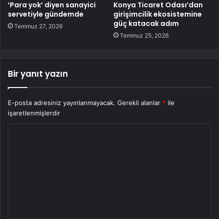
‘Para yok’ diyen sanayici
Konya Ticaret Odası’dan
servetiyle gündemde
girişimcilik ekosistemine
güç katacak adım
Temmuz 27, 2026
Temmuz 25, 2026
Bir yanıt yazın
E-posta adresiniz yayınlanmayacak.
Gerekli alanlar
*
ile
işaretlenmişlerdir
Y
o
r
u
m
*