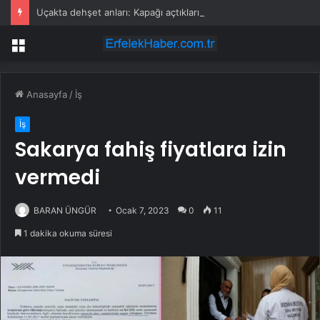
Uçakta dehşet anları: Kapağı açtıklarında gördüklerine inanamadılar
Menü
Anasayfa
/
İş
İş
Sakarya fahiş fiyatlara izin
vermedi
BARAN ÜNGÜR
Ocak 7, 2023
0
11
1 dakika okuma süresi