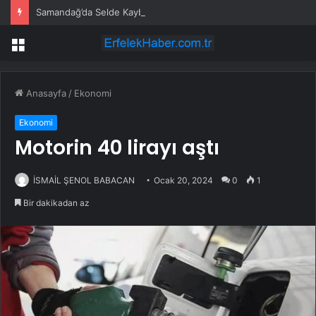
Samandağ’da Selde Kaybolan Genç Bulundu
Menü
Anasayfa
/
Ekonomi
Ekonomi
Motorin 40 lirayı aştı
İSMAİL ŞENOL BABACAN
Ocak 20, 2024
0
1
Bir dakikadan az