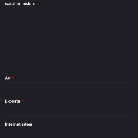
işaretlenmişlerdir
Y
o
r
u
m
*
Ad
*
E-posta
*
İnternet sitesi