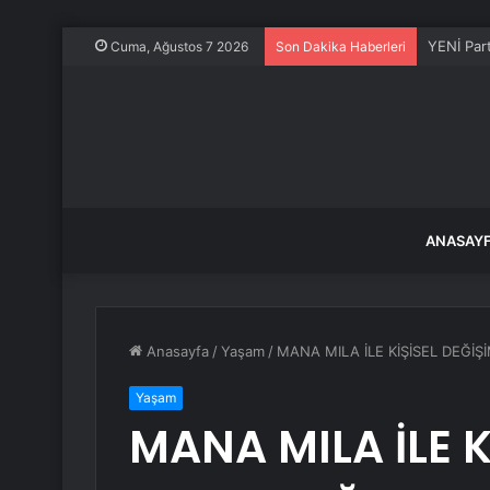
YENİ Part
Cuma, Ağustos 7 2026
Son Dakika Haberleri
ANASAY
Anasayfa
/
Yaşam
/
MANA MILA İLE KİŞİSEL DEĞİ
Yaşam
MANA MILA İLE K