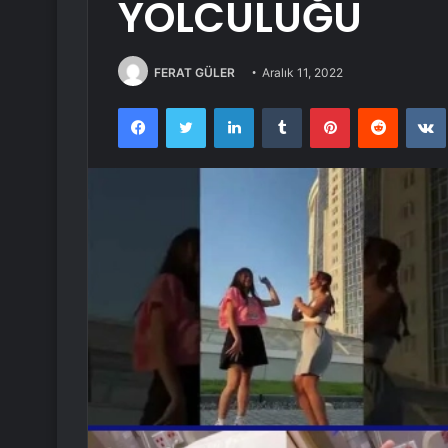
YOLCULUĞU
FERAT GÜLER
Aralık 11, 2022
Facebook
Twitter
LinkedIn
Tumblr
Pinterest
Reddit