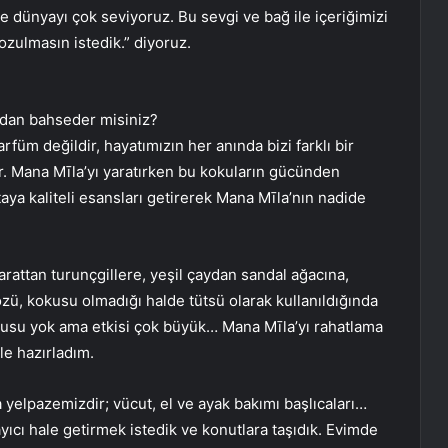
e dünyayı çok seviyoruz. Bu sevgi ve bağ ile içeriğimizi
ozulmasın istedik.” diyoruz.
ndan bahseder misiniz?
füm değildir, hayatımızın her anında bizi farklı bir
r. Mana Mīla’yı yaratırken bu kokuların gücünden
aya kaliteli esansları getirerek Mana Mīla’nın nadide
rattan turunçgillere, yeşil çaydan sandal ağacına,
ü, kokusu olmadığı halde tütsü olarak kullanıldığında
Kokusu yok ama etkisi çok büyük… Mana Mīla’yı rahatlama
ile hazırladım.
yelpazemizdir; vücut, el ve ayak bakımı başlıcaları…
ı hale getirmek istedik ve konutlara taşıdık. Evimde