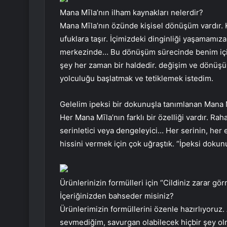
Mana Mīla’nın ilham kaynakları nelerdir?
Mana Mīla’nın özünde kişisel dönüşüm vardır. K
ufuklara taşır. İçimizdeki dinginliği yaşamamı
merkezinde… Bu dönüşüm sürecinde benim içi
şey her zaman bir haldedir. değişim ve dönüşüm
yolculuğu başlatmak ve tetiklemek istedim.
Gelelim ipeksi bir dokunuşla tanımlanan Mana 
Her Mana Mīla’nın farklı bir özelliği vardır. Raha
serinletici veya dengeleyici… Her serinin, her e
hissini vermek için çok uğraştık. “İpeksi dokun
Ürünlerinizin formülleri için “Cildiniz zarar gö
İçeriğinizden bahseder misiniz?
Ürünlerimizin formüllerini özenle hazırlıyoruz.
sevmediğim, savurgan olabilecek hiçbir şey o