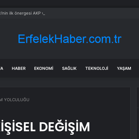
i’nin ilk önergesi AKP ve MHP oylarıyla reddedildi
FA
HABER
EKONOMI
SAĞLIK
TEKNOLOJI
YAŞAM
ŞİM YOLCULUĞU
İŞİSEL DEĞİŞİM