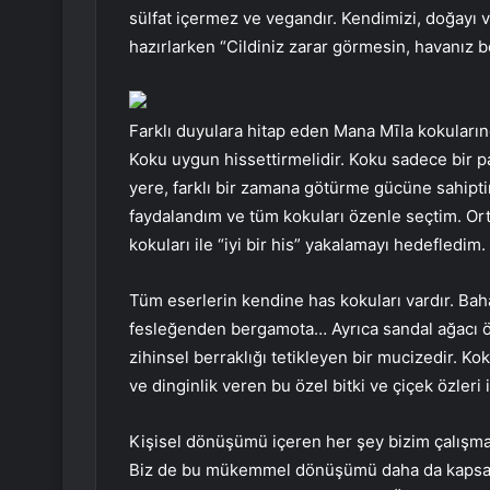
sülfat içermez ve vegandır. Kendimizi, doğayı v
hazırlarken “Cildiniz zarar görmesin, havanız b
Farklı duyulara hitap eden Mana Mīla kokuları
Koku uygun hissettirmelidir. Koku sadece bir par
yere, farklı bir zamana götürme gücüne sahipti
faydalandım ve tüm kokuları özenle seçtim. Ort
kokuları ile “iyi bir his” yakalamayı hedefledim.
Tüm eserlerin kendine has kokuları vardır. Baha
fesleğenden bergamota… Ayrıca sandal ağacı öz
zihinsel berraklığı tetikleyen bir mucizedir. 
ve dinginlik veren bu özel bitki ve çiçek özleri 
Kişisel dönüşümü içeren her şey bizim çalışma 
Biz de bu mükemmel dönüşümü daha da kapsayıc