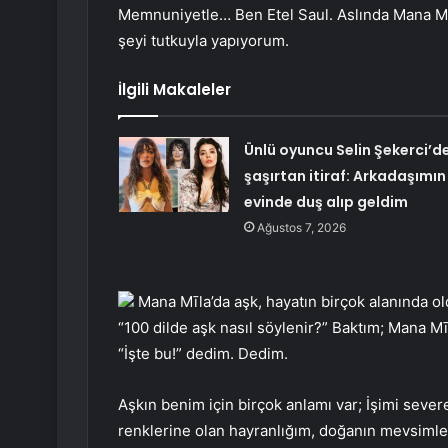
Memnuniyetle… Ben Etel Saul. Aslında Mana Mī
şeyi tutkuyla yapıyorum.
İlgili Makaleler
Ünlü oyuncu Selin Şekerci’d
şaşırtan itiraf: Arkadaşımın
evinde duş alıp geldim
Ağustos 7, 2026
Mana Mīla’da aşk, hayatın birçok alanında ol
“100 dilde aşk nasıl söylenir?” Baktım; Mana M
“İşte bu!” dedim. Dedim.
Aşkın benim için birçok anlamı var; İşimi sev
renklerine olan hayranlığım, doğanın mevsimle