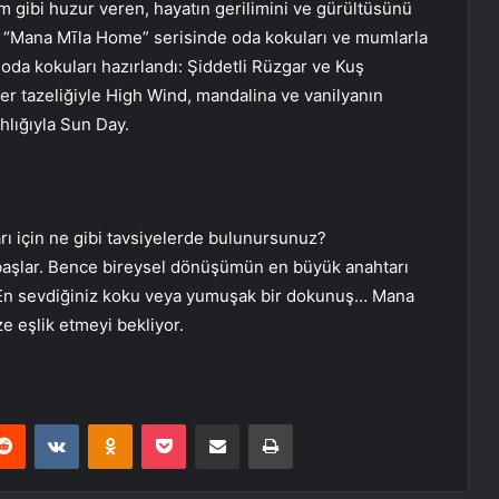
m gibi huzur veren, hayatın gerilimini ve gürültüsünü
m. “Mana Mīla Home” serisinde oda kokuları ve mumlarla
 oda kokuları hazırlandı: Şiddetli Rüzgar ve Kuş
 tazeliğiyle High Wind, mandalina ve vanilyanın
hlığıyla Sun Day.
ı için ne gibi tavsiyelerde bulunursunuz?
başlar. Bence bireysel dönüşümün en büyük anahtarı
k. En sevdiğiniz koku veya yumuşak bir dokunuş… Mana
 eşlik etmeyi bekliyor.
erest
Reddit
VKontakte
Odnoklassniki
Pocket
E-Posta ile paylaş
Yazdır