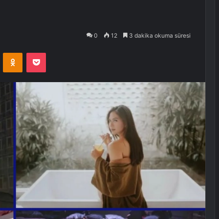
0
12
3 dakika okuma süresi
VKontakte
Odnoklassniki
Pocket