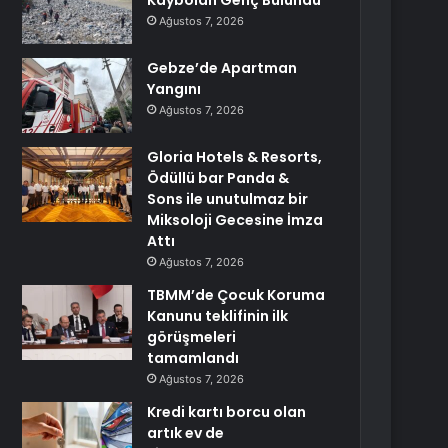
Kaybolan Genç Bulundu
Ağustos 7, 2026
Gebze’de Apartman
Yangını
Ağustos 7, 2026
Gloria Hotels & Resorts,
Ödüllü bar Panda &
Sons ile unutulmaz bir
Miksoloji Gecesine İmza
Attı
Ağustos 7, 2026
TBMM’de Çocuk Koruma
Kanunu teklifinin ilk
görüşmeleri
tamamlandı
Ağustos 7, 2026
Kredi kartı borcu olan
artık ev de