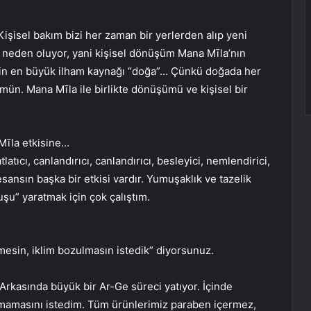
işisel bakım bizi her zaman bir yerlerden alıp yeni
za neden oluyor, yani kişisel dönüşüm Mana Mīla’nın
n en büyük ilham kaynağı “doğa”… Çünkü doğada her
ün. Mana Mīla ile birlikte dönüşümü ve kişisel bir
Mīla etkisine…
tlatıcı, canlandırıcı, canlandırıcı, besleyici, nemlendirici,
sansın başka bir etkisi vardır. Yumuşaklık ve tazelik
uşu” yaratmak için çok çalıştım.
rmesin, iklim bozulmasın istedik” diyorsunuz.
 Arkasında büyük bir Ar-Ge süreci yatıyor. İçinde
lmamasını istedim. Tüm ürünlerimiz paraben içermez,