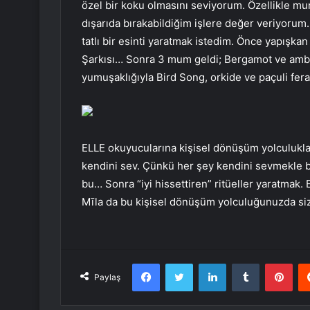
özel bir koku olmasını seviyorum. Özellikle mu
dışarıda bırakabildiğim işlere değer veriyoru
tatlı bir esinti yaratmak istedim. Önce yapışkan
Şarkısı… Sonra 3 mum geldi; Bergamot ve amber
yumuşaklığıyla Bird Song, orkide ve paçuli fera
ELLE okuyucularına kişisel dönüşüm yolculuklar
kendini sev. Çünkü her şey kendini sevmekle 
bu… Sonra “iyi hissettiren” ritüeller yaratma
Mīla da bu kişisel dönüşüm yolculuğunuzda size
Facebook
Twitter
LinkedIn
Tumblr
Pint
Paylaş