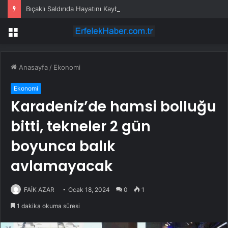
Bıçaklı Saldırıda Hayatını Kaybeden Selçuk Karaman’ın Ailesi AYM’ye Başvurdu
Menü
Anasayfa
/
Ekonomi
Ekonomi
Karadeniz’de hamsi bolluğu
bitti, tekneler 2 gün
boyunca balık
avlamayacak
FAİK AZAR
Ocak 18, 2024
0
1
1 dakika okuma süresi