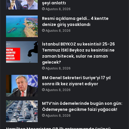
şeyi anlattı
Ağustos 8, 2026
Resmi açıklama geldi… 4 kentte
denize giriş yasaklandı
Ağustos 8, 2026
İstanbul BEYKOZ su kesintisi! 25-26
Temmuz İSKİ Beykoz su kesintisi ne
zaman bitecek, sular ne zaman
gelecek?
Ağustos 8, 2026
BM Genel Sekreteri Suriye’yi 17 yıl
sonra ilk kez ziyaret ediyor
Ağustos 8, 2026
MTV’nin ödemelerinde bugün son gün:
Ödemeyene gecikme faizi yağacak!
Ağustos 8, 2026
Hamilton Macaristan GP ilk antrenmanda üçüncü,