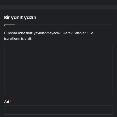
Bir yanıt yazın
E-posta adresiniz yayınlanmayacak.
Gerekli alanlar
*
ile
işaretlenmişlerdir
Y
o
r
u
m
*
Ad
*