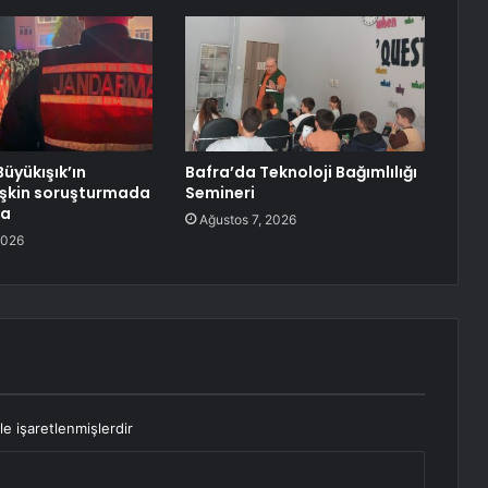
üyükışık’ın
Bafra’da Teknoloji Bağımlılığı
işkin soruşturmada
Semineri
ma
Ağustos 7, 2026
2026
le işaretlenmişlerdir