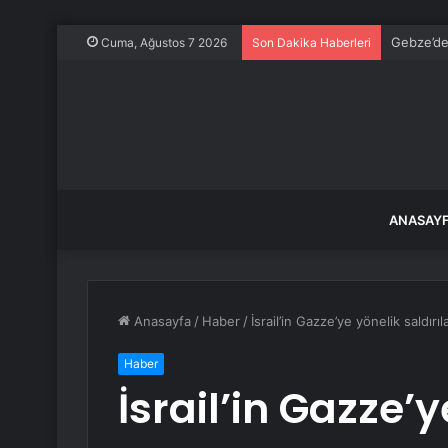
Gebze’de
Cuma, Ağustos 7 2026
Son Dakika Haberleri
ANASAY
Anasayfa
/
Haber
/
İsrail’in Gazze’ye yönelik saldır
Haber
İsrail’in Gazze’y