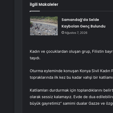
İlgili Makaleler
Samandağ’da Selde
Kaybolan Genç Bulundu
Ağustos 7, 2026
Kadın ve çocuklardan oluşan grup, Filistin bayrak
taşıdı.
Oturma eyleminde konuşan Konya Sivil Kadın P
topraklarında ilk kez bu kadar vahşi bir katliam
Katliamları durdurmak için toplandıklarını belir
olarak sessiz kalamayız. Evde de dua edilebili
büyük gayretimiz” samimi dualar Gazze ve özgür 