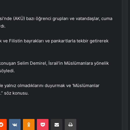
i’nde (AKÜ) bazı öğrenci grupları ve vatandaşlar, cuma
dı.
ve Filistin bayrakları ve pankartlarla tekbir getirerek
onuşan Selim Demirel, İsrail’in Müslümanlara yönelik
söyledi.
inde yalnız olmadıklarını duyurmak ve ‘Müslümanlar
z.” söz konusu.
erest
Reddit
VKontakte
Odnoklassniki
Pocket
E-Posta ile paylaş
Yazdır