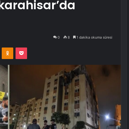
karahisar’da
0
8
1 dakika okuma süresi
VKontakte
Odnoklassniki
Pocket