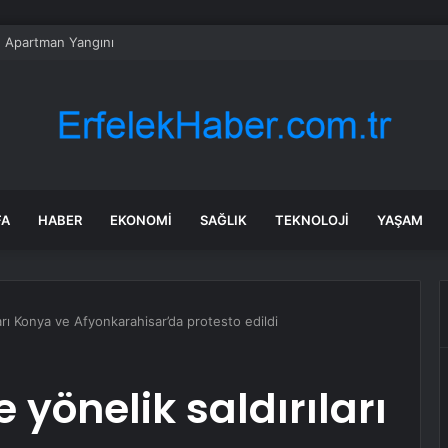
 Apartman Yangını
FA
HABER
EKONOMI
SAĞLIK
TEKNOLOJI
YAŞAM
ıları Konya ve Afyonkarahisar’da protesto edildi
e yönelik saldırıları