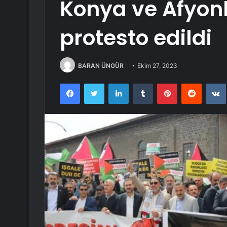
Konya ve Afyon
protesto edildi
BARAN ÜNGÜR
Ekim 27, 2023
Facebook
Twitter
LinkedIn
Tumblr
Pinterest
Reddit