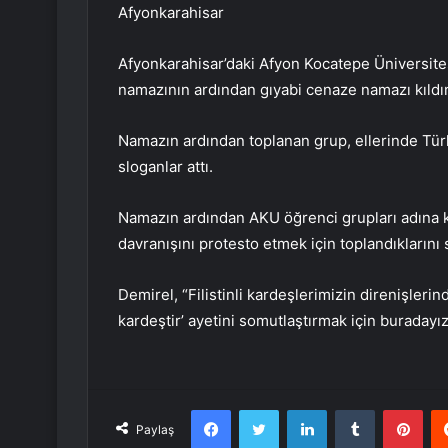
Afyonkarahisar
Afyonkarahisar’daki Afyon Kocatepe Üniversites
namazının ardından gıyabi cenaze namazı kıldır
Namazın ardından toplanan grup, ellerinde Türk 
sloganlar attı.
Namazın ardından AKU öğrenci grupları adına k
davranışını protesto etmek için toplandıklarını 
Demirel, “Filistinli kardeşlerimizin direnişler
kardeştir’ ayetini somutlaştırmak için buradayı
Facebook
Twitter
LinkedIn
Tumblr
Pint
Paylaş