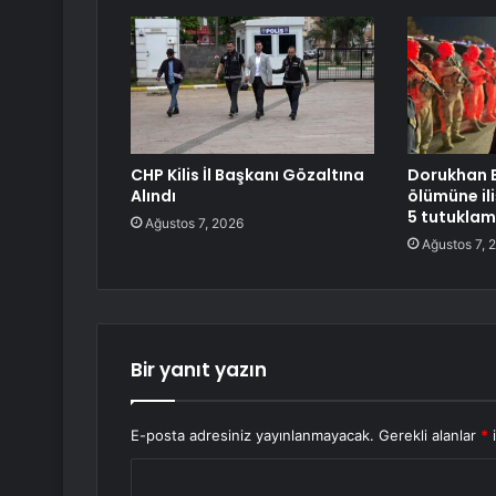
CHP Kilis İl Başkanı Gözaltına
Dorukhan B
Alındı
ölümüne il
5 tutukla
Ağustos 7, 2026
Ağustos 7, 
Bir yanıt yazın
E-posta adresiniz yayınlanmayacak.
Gerekli alanlar
*
i
Y