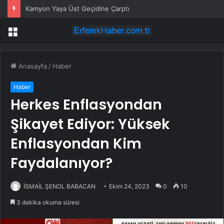
CHP Kilis İl Başkanı Gözaltına Alındı
Menü
Anasayfa
/
Haber
Haber
Herkes Enflasyondan
Şikayet Ediyor: Yüksek
Enflasyondan Kim
Faydalanıyor?
İSMAİL ŞENOL BABACAN
Ekim 24, 2023
0
10
3 dakika okuma süresi