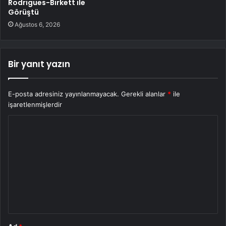
Rodrigues-Birkett ile
Görüştü
Ağustos 6, 2026
Bir yanıt yazın
E-posta adresiniz yayınlanmayacak.
Gerekli alanlar
*
ile
işaretlenmişlerdir
Y
o
r
u
m
*