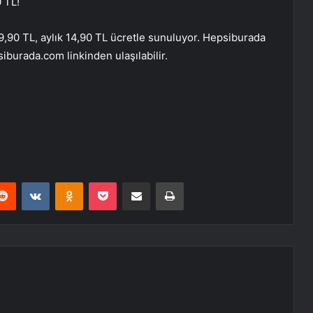
 TL!
,90 TL, aylık 14,90 TL ücretle sunuluyor. Hepsiburada
burada.com linkinden ulaşılabilir.
erest
Reddit
VKontakte
Odnoklassniki
Pocket
E-Posta ile paylaş
Yazdır