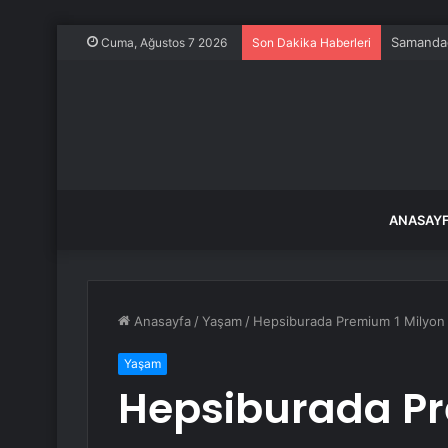
Samandağ
Cuma, Ağustos 7 2026
Son Dakika Haberleri
ANASAY
Anasayfa
/
Yaşam
/
Hepsiburada Premium 1 Milyon ü
Yaşam
Hepsiburada Pr