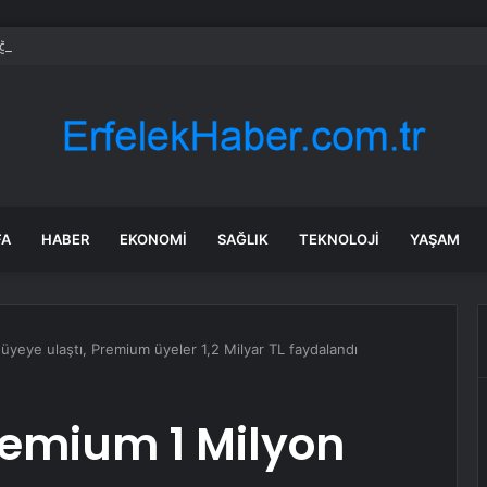
’da Selde Kaybolan Genç Bulundu
FA
HABER
EKONOMI
SAĞLIK
TEKNOLOJI
YAŞAM
yeye ulaştı, Premium üyeler 1,2 Milyar TL faydalandı
emium 1 Milyon