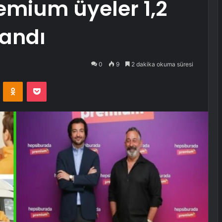
remium üyeler 1,2
landı
0
9
2 dakika okuma süresi
VKontakte
Odnoklassniki
Pocket