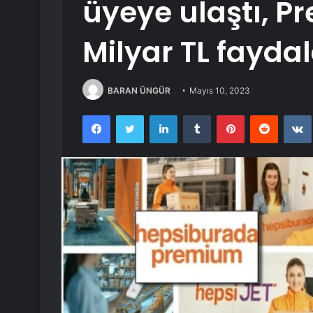
üyeye ulaştı, P
Milyar TL fayda
BARAN ÜNGÜR
Mayıs 10, 2023
Facebook
Twitter
LinkedIn
Tumblr
Pinterest
Reddit