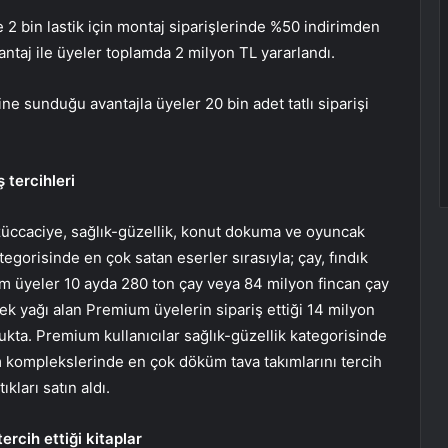
2 bin lastik için montaj siparişlerinde %50 indirimden
antaj ile üyeler toplamda 2 milyon TL yararlandı.
 sunduğu avantajla üyeler 20 bin adet tatlı siparişi
 tercihleri
üccaciye, sağlık-güzellik, konut dokuma ve oyuncak
egorisinde en çok satan eserler sırasıyla; çay, fındık
um üyeler 10 ayda 280 ton çay veya 84 milyon fincan çay
çek yağı alan Premium üyelerin sipariş ettiği 14 milyon
ukta. Premium kullanıcılar sağlık-güzellik kategorisinde
ım komplekslerinde en çok döküm tava takımlarını tercih
kları satın aldı.
rcih ettiği kitaplar