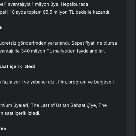
el” avantajıyla 1 milyon üye, Hepsiburada
pel’i 10 ayda toplam 65,5 milyon TL bedelle kazandı.
dı
ücretsiz gönderimden yararlandı. Sepet fiyatı ne olursa
vantajı ile 340 milyon TL maliyetten faydalandılar.
at içerik izledi
azla yerli ve yabancı dizi, film, program ve belgeseli
emium üyeleri, The Last of Us’tan Behzat Ç’ye, The
 saat içerik izledi.
rim