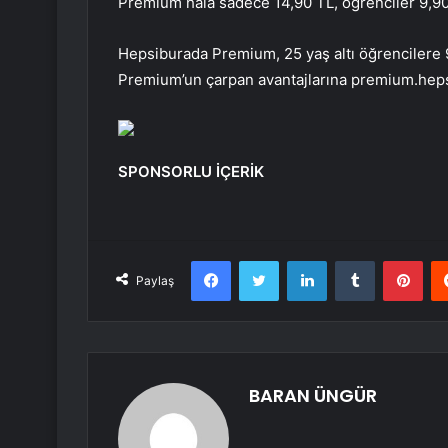
Premium hala sadece 14,90 TL, öğrenciler 9,90
Hepsiburada Premium, 25 yaş altı öğrencilere 9
Premium’un çarpan avantajlarına premium.hepsi
SPONSORLU İÇERİK
Facebook
Twitter
LinkedIn
Tumblr
Pint
Paylaş
BARAN ÜNGÜR