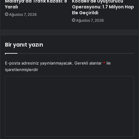
Malatya’da Trafik Kazası: 8
Kocaeli’de Uyuşturucu
Yaralı
Operasyonu: 1.7 Milyon Hap
Ele Geçirildi
Ağustos 7, 2026
Ağustos 7, 2026
Bir yanıt yazın
E-posta adresiniz yayınlanmayacak.
Gerekli alanlar
*
ile
işaretlenmişlerdir
Y
o
r
u
m
*