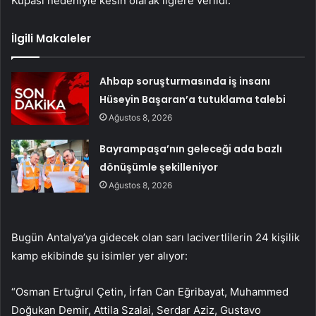
Kupası nedeniyle kesin olarak liglere verildi.
İlgili Makaleler
Ahbap soruşturmasında iş insanı
Hüseyin Başaran’a tutuklama talebi
Ağustos 8, 2026
Bayrampaşa’nın geleceği ada bazlı
dönüşümle şekilleniyor
Ağustos 8, 2026
Bugün Antalya’ya gidecek olan sarı lacivertlilerin 24 kişilik
kamp ekibinde şu isimler yer alıyor:
“Osman Ertuğrul Çetin, İrfan Can Eğribayat, Muhammed
Doğukan Demir, Attila Szalai, Serdar Aziz, Gustavo