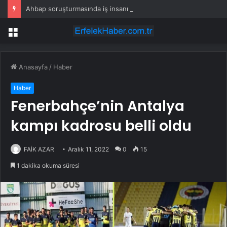
Ahbap soruşturmasında iş insanı Hüseyin Başaran’a tutuklama talebi
Menü
Anasayfa
/
Haber
Haber
Fenerbahçe’nin Antalya
kampı kadrosu belli oldu
FAİK AZAR
Aralık 11, 2022
0
15
1 dakika okuma süresi