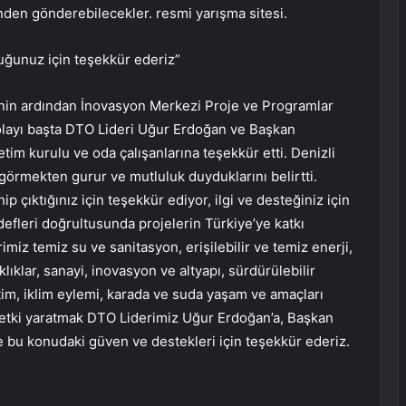
nden gönderebilecekler. resmi yarışma sitesi.
duğunuz için teşekkür ederiz”
nin ardından İnovasyon Merkezi Proje ve Programlar
olayı başta DTO Lideri Uğur Erdoğan ve Başkan
m kurulu ve oda çalışanlarına teşekkür etti. Denizli
görmekten gurur ve mutluluk duyduklarını belirtti.
ip çıktığınız için teşekkür ediyor, ilgi ve desteğiniz için
efleri doğrultusunda projelerin Türkiye’ye katkı
iz temiz su ve sanitasyon, erişilebilir ve temiz enerji,
ıklar, sanayi, inovasyon ve altyapı, sürdürülebilir
tim, iklim eylemi, karada ve suda yaşam ve amaçları
ir etki yaratmak DTO Liderimiz Uğur Erdoğan’a, Başkan
bu konudaki güven ve destekleri için teşekkür ederiz.