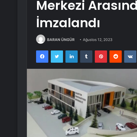
Merkezi Arasınd
İmzalandı
BARAN ÜNGÜR
Ağustos 12, 2023
Facebook
Twitter
LinkedIn
Tumblr
Pinterest
Reddit