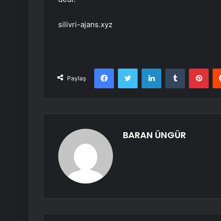
silivri-ajans.xyz
Facebook
Twitter
LinkedIn
Tumblr
Pint
Paylaş
BARAN ÜNGÜR