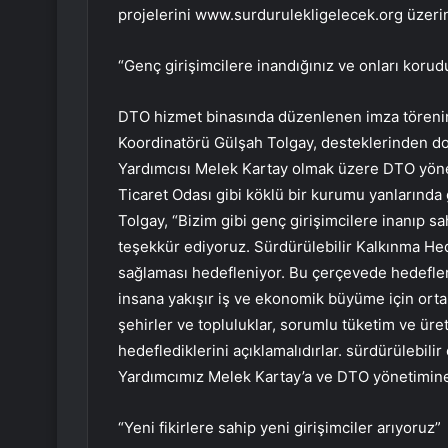
projelerini www.surdurulekligelecek.org üzeri
“Genç girişimcilere inandığınız ve onları koru
DTO hizmet binasında düzenlenen imza töreni
Koordinatörü Gülşah Tolgay, desteklerinden d
Yardımcısı Melek Kartay olmak üzere DTO yöneti
Ticaret Odası gibi köklü bir kurumu yanlarında 
Tolgay, “Bizim gibi genç girişimcilere inanıp sah
teşekkür ediyoruz. Sürdürülebilir Kalkınma Hed
sağlaması hedefleniyor. Bu çerçevede hedeflerim
insana yakışır iş ve ekonomik büyüme için ortakl
şehirler ve topluluklar, sorumlu tüketim ve üre
hedeflediklerini açıklamalıdırlar. sürdürülebil
Yardımcımız Melek Kartay’a ve DTO yönetimine 
“Yeni fikirlere sahip yeni girişimciler arıyoruz”