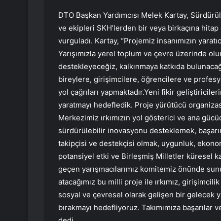
DTO Başkan Yardımcısı Melek Kartay, Sürdürüle
ve ekipleri SKH’lerden bir veya birkaçına hitap 
vurguladı. Kartay, “Projemiz insanımızın yaratı
Yarışımızla yerel toplum ve çevre üzerinde olu
destekleyeceğiz, kalkınmaya katkıda bulunacağız
bireylere, girişimcilere, öğrencilere ve profesy
yol çağrıları yapmaktadır.Yeni fikir geliştiricil
yaratmayı hedefledik. Proje yürütücü organiz
Merkezimiz ırkımızın yol gösterici ve ana gücü
sürdürülebilir inovasyonu desteklemek, başarımı
takipçisi ve destekçisi olmak, uygunluk, ekonomik 
potansiyel etki ve Birleşmiş Milletler küresel
geçen yarışmacılarımız komitemiz önünde sunuml
atacağımız bu milli proje ile ırkımız, girişimcil
sosyal ve çevresel olarak gelişen bir gelecek 
bırakmayı hedefliyoruz. Takımımıza başarılar ve
dedi.