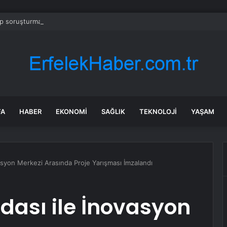
 soruşturmasında iş insanı Hüseyin Başaran’a tutuklama talebi
FA
HABER
EKONOMI
SAĞLIK
TEKNOLOJI
YAŞAM
vasyon Merkezi Arasında Proje Yarışması İmzalandı
Odası ile İnovasyon