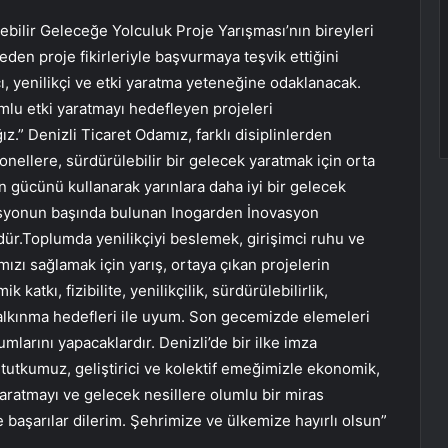
bilir Geleceğe Yolculuk Proje Yarışması’nın bireyleri
eden proje fikirleriyle başvurmaya teşvik ettiğini
cı, yenilikçi ve etki yaratma yeteneğine odaklanacak.
mlu etki yaratmayı hedefleyen projeleri
.” Denizli Ticaret Odamız, farklı disiplinlerden
onellere, sürdürülebilir bir gelecek yaratmak için orta
erin gücünü kullanarak yarınlara daha iyi bir gelecek
asyonun başında bulunan Inogarden İnovasyon
dür.Toplumda yenilikçiyi beslemek, girişimci ruhu ve
zı sağlamak için yarış, ortaya çıkan projelerin
katkı, fizibilite, yenilikçilik, sürdürülebilirlik,
 kalkınma hedefleri ile uyum. Son gecemizde elemeleri
arını yapacaklardır. Denizli’de bir ilke imza
ik tutkumuz, geliştirici ve kolektif emeğimizle ekonomik,
yaratmayı ve gelecek nesillere olumlu bir miras
 başarılar dilerim. Şehrimize ve ülkemize hayırlı olsun”