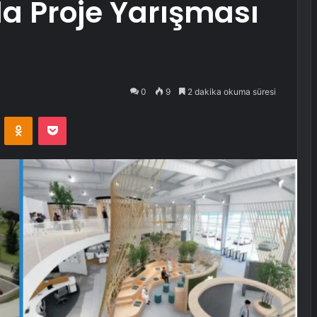
a Proje Yarışması
0
9
2 dakika okuma süresi
VKontakte
Odnoklassniki
Pocket