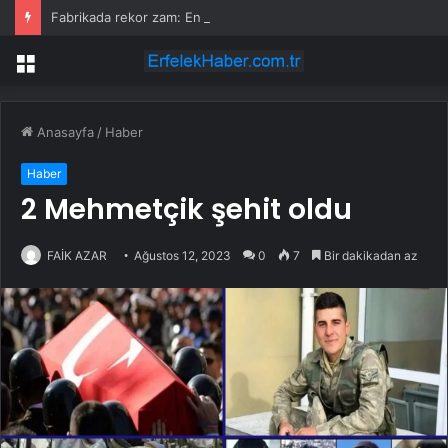
Fabrikada rekor zam: En düşük maaş 153 bin TL’ye çıktı, işçiler halay çekerek kutladı
Menü
Anasayfa
/
Haber
Haber
2 Mehmetçik şehit oldu
FAİK AZAR
Ağustos 12, 2023
0
7
Bir dakikadan az