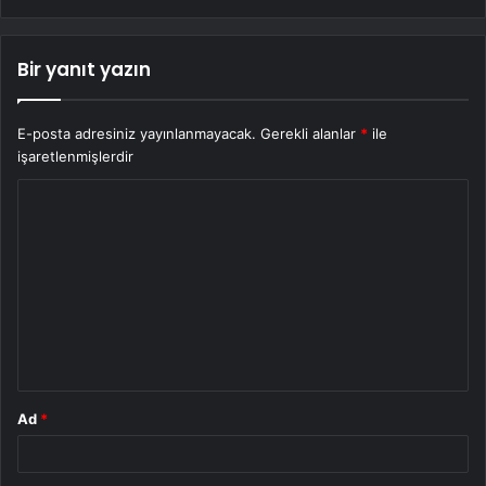
Bir yanıt yazın
E-posta adresiniz yayınlanmayacak.
Gerekli alanlar
*
ile
işaretlenmişlerdir
Y
o
r
u
m
*
Ad
*