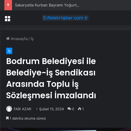
Sakarya’da Kurban Bayramı Yoğunluğu
Menü
Anasayfa
/
İş
İş
Bodrum Belediyesi ile
Belediye-İş Sendikası
Arasında Toplu İş
Sözleşmesi İmzalandı
FAİK AZAR
Şubat 15, 2024
0
1
1 dakika okuma süresi