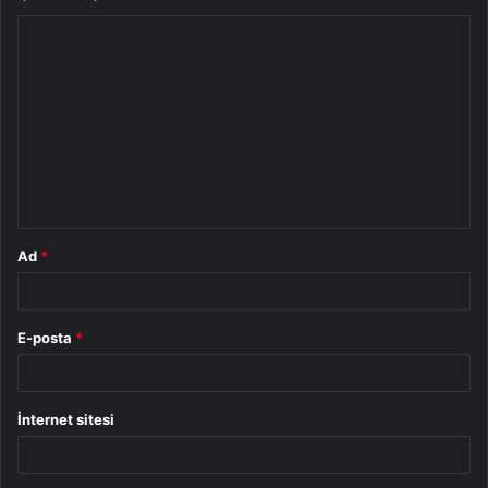
Y
o
r
u
m
*
Ad
*
E-posta
*
İnternet sitesi