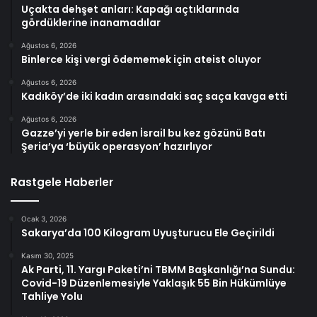
Uçakta dehşet anları: Kapağı açtıklarında
gördüklerine inanamadılar
Ağustos 6, 2026
Binlerce kişi vergi ödememek için ateist oluyor
Ağustos 6, 2026
Kadıköy’de iki kadın arasındaki saç saça kavga etti
Ağustos 6, 2026
Gazze’yi yerle bir eden İsrail bu kez gözünü Batı
Şeria’ya ‘büyük operasyon’ hazırlıyor
Rastgele Haberler
Ocak 3, 2026
Sakarya’da 100 Kilogram Uyuşturucu Ele Geçirildi
Kasım 30, 2025
Ak Parti, 11. Yargı Paketi’ni TBMM Başkanlığı’na Sundu:
Covid-19 Düzenlemesiyle Yaklaşık 55 Bin Hükümlüye
Tahliye Yolu