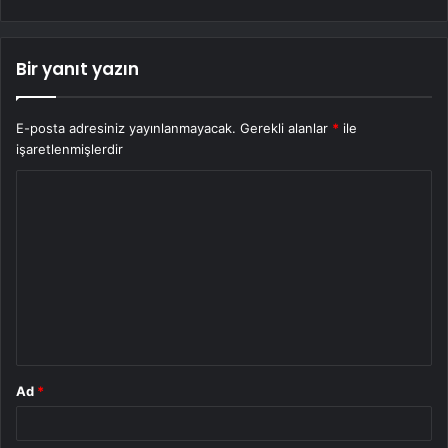
Bir yanıt yazın
E-posta adresiniz yayınlanmayacak.
Gerekli alanlar
*
ile
işaretlenmişlerdir
Y
o
r
u
m
*
Ad
*