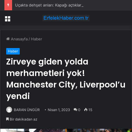
Uçakta dehşet anları: Kapağı açtıklarında gördüklerine inanamadılar
Menü
Anasayfa
/
Haber
Haber
Zirveye giden yolda
merhametleri yok!
Manchester City, Liverpool’u
yendi
BARAN ÜNGÜR
Nisan 1, 2023
0
15
Bir dakikadan az