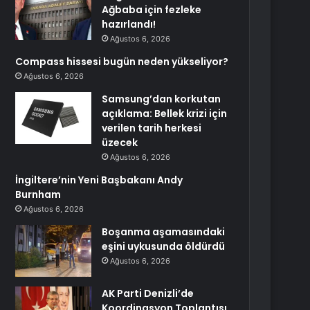
Ağbaba için fezleke
hazırlandı!
Ağustos 6, 2026
Compass hissesi bugün neden yükseliyor?
Ağustos 6, 2026
Samsung’dan korkutan
açıklama: Bellek krizi için
verilen tarih herkesi
üzecek
Ağustos 6, 2026
İngiltere’nin Yeni Başbakanı Andy
Burnham
Ağustos 6, 2026
Boşanma aşamasındaki
eşini uykusunda öldürdü
Ağustos 6, 2026
AK Parti Denizli’de
Koordinasyon Toplantısı