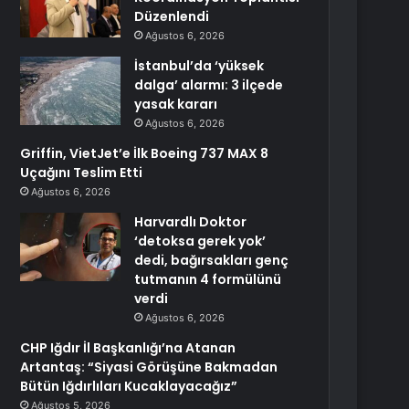
Düzenlendi
Ağustos 6, 2026
İstanbul’da ‘yüksek
dalga’ alarmı: 3 ilçede
yasak kararı
Ağustos 6, 2026
Griffin, VietJet’e İlk Boeing 737 MAX 8
Uçağını Teslim Etti
Ağustos 6, 2026
Harvardlı Doktor
‘detoksa gerek yok’
dedi, bağırsakları genç
tutmanın 4 formülünü
verdi
Ağustos 6, 2026
CHP Iğdır İl Başkanlığı’na Atanan
Artantaş: “Siyasi Görüşüne Bakmadan
Bütün Iğdırlıları Kucaklayacağız”
Ağustos 5, 2026