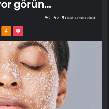
yor görün…
0
0
1 dakika okuma süresi
VKontakte
Odnoklassniki
Pocket