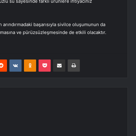
uzlu su sayesinde farklı ürünlere ihtiyacınız
dan arındırmadaki başarısıyla sivilce oluşumunun da
amasına ve pürüzsüzleşmesinde de etkili olacaktır.
erest
Reddit
VKontakte
Odnoklassniki
Pocket
E-Posta ile paylaş
Yazdır