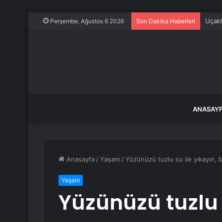
Uçakt
Perşembe, Ağustos 6 2026
Son Dakika Haberleri
ANASAY
Anasayfa
/
Yaşam
/
Yüzünüzü tuzlu su ile yıkayın, 
Yaşam
Yüzünüzü tuzlu s