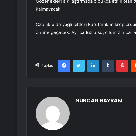
Gözenekleri sıkılaştırmada oldukça etkili olan t
kalmayacak.
Özellikle de yağlı ciltleri kurutarak mikroplar
önüne geçecek. Ayrıca tuzlu su, cildinizin parl
Facebook
Twitter
LinkedIn
Tumblr
Pint
Paylaş
NURCAN BAYRAM