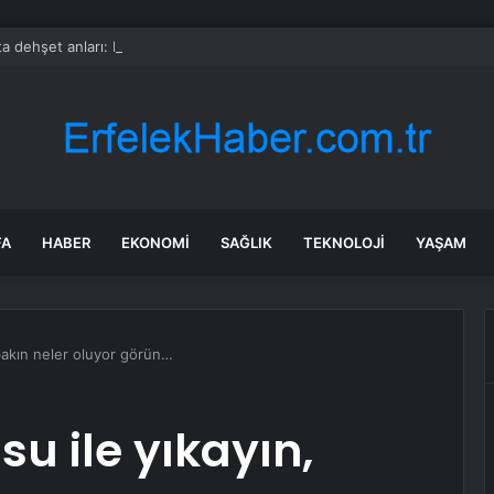
a dehşet anları: Kapağı açtıklarında gördüklerine inanamadılar
FA
HABER
EKONOMI
SAĞLIK
TEKNOLOJI
YAŞAM
bakın neler oluyor görün…
u ile yıkayın,