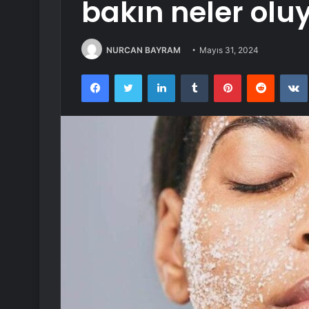
bakın neler olu
NURCAN BAYRAM
Mayıs 31, 2024
Facebook
Twitter
LinkedIn
Tumblr
Pinterest
Reddit