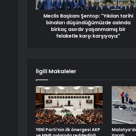
Meclis Başkanı Şentop: "Yıkılan tarihi
binaları düşündüğümüzde aslında
birkaç asırdır yaşanmamış bir
felaketle karşı karşıyayız"
İlgili Makaleler
YENİ Parti’nin ilk önergesi AKP
Malatya’da
ve MHP oylarıyla reddedildi
Yaralı