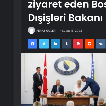
ziyaret eden B
Dışişleri Bakanı
FERAT GÜLER
Şubat 15, 2023
Facebook
Twitter
LinkedIn
Tumblr
Pinterest
Reddit