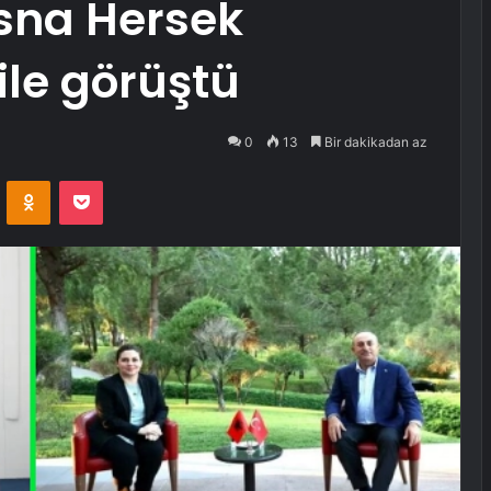
osna Hersek
 ile görüştü
0
13
Bir dakikadan az
VKontakte
Odnoklassniki
Pocket