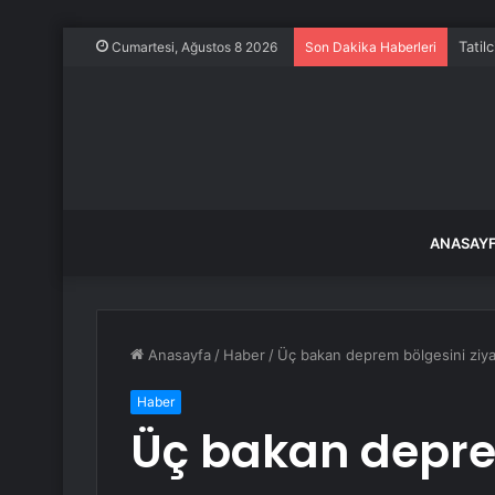
Tatil
Cumartesi, Ağustos 8 2026
Son Dakika Haberleri
ANASAY
Anasayfa
/
Haber
/
Üç bakan deprem bölgesini ziya
Haber
Üç bakan depre