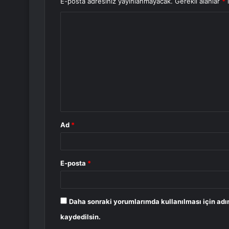
E-posta adresiniz yayınlanmayacak.
Gerekli alanlar
*
i
Y
o
r
u
m
*
Ad
*
E-posta
*
Daha sonraki yorumlarımda kullanılması için adı
kaydedilsin.