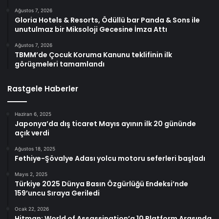
Ağustos 7, 2026
Gloria Hotels & Resorts, Ödüllü bar Panda & Sons ile
unutulmaz bir Miksoloji Gecesine İmza Attı
Ağustos 7, 2026
TBMM’de Çocuk Koruma Kanunu teklifinin ilk
görüşmeleri tamamlandı
Rastgele Haberler
Haziran 6, 2025
Japonya’da dış ticaret Mayıs ayının ilk 20 gününde
açık verdi
Ağustos 18, 2025
Fethiye-Şövalye Adası yolcu motoru seferleri başladı
Mayıs 2, 2025
Türkiye 2025 Dünya Basın Özgürlüğü Endeksi’nde
159’uncu Sıraya Geriledi
Ocak 22, 2026
Hitman: World of Assassination’a 10 Platform Arasında