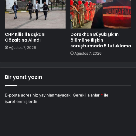
CHP Kilis İl Başkanı
Dorukhan Büyükışık’ın
Gözaltına Alındı
ölümüne ilişkin
soruşturmada 5 tutuklama
Ağustos 7, 2026
Ağustos 7, 2026
Bir yanıt yazın
E-posta adresiniz yayınlanmayacak.
Gerekli alanlar
*
ile
işaretlenmişlerdir
Y
o
r