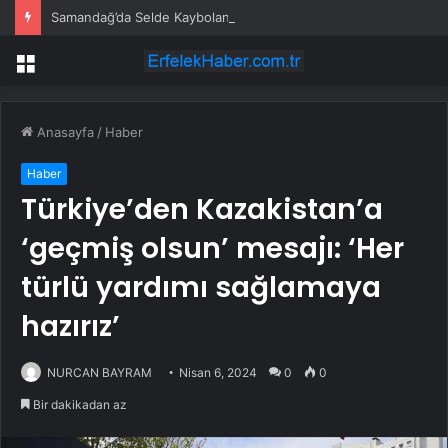
Samandağ’da Selde Kaybolan Genç Bulundu
Menü
Anasayfa
/
Haber
Haber
Türkiye’den Kazakistan’a
‘geçmiş olsun’ mesajı: ‘Her
türlü yardımı sağlamaya
hazırız’
NURCAN BAYRAM
Nisan 6, 2024
0
0
Bir dakikadan az