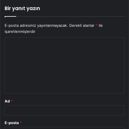
Bir yanıt yazın
E-posta adresiniz yayınlanmayacak.
Gerekli alanlar
*
ile
işaretlenmişlerdir
Y
o
r
u
m
*
Ad
*
E-posta
*