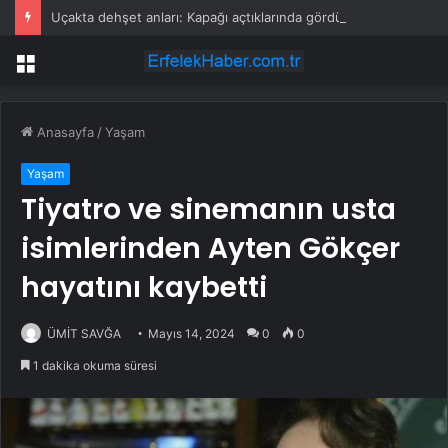
Uçakta dehşet anları: Kapağı açtıklarında gördüklerine inanamadılar
Menü
Anasayfa
/
Yaşam
Yaşam
Tiyatro ve sinemanın usta
isimlerinden Ayten Gökçer
hayatını kaybetti
ÜMİT SAVĞA
Mayıs 14, 2024
0
0
1 dakika okuma süresi