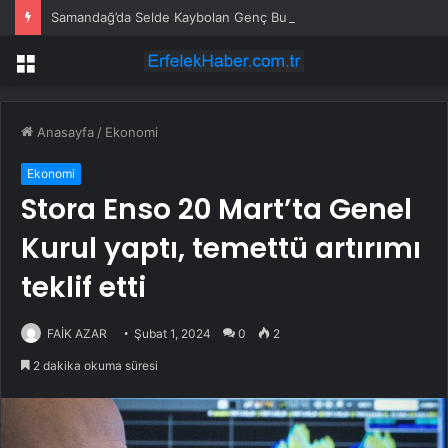
Samandağ’da Selde Kaybolan Genç Bulundu
Menü
Anasayfa
/
Ekonomi
Ekonomi
Stora Enso 20 Mart’ta Genel
Kurul yaptı, temettü artırımı
teklif etti
FAİK AZAR
Şubat 1, 2024
0
2
2 dakika okuma süresi