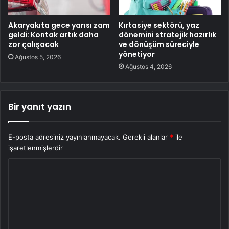
Akaryakıta gece yarısı zam
Kırtasiye sektörü, yaz
geldi: Kontak artık daha
dönemini stratejik hazırlık
zor çalışacak
ve dönüşüm süreciyle
yönetiyor
Ağustos 5, 2026
Ağustos 4, 2026
Bir yanıt yazın
E-posta adresiniz yayınlanmayacak.
Gerekli alanlar
*
ile
işaretlenmişlerdir
Y
o
r
u
m