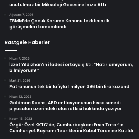
unutulmaz bir Miksoloji Gecesine İmza Attı
Ağustos 7, 2026
TBMM’de Çocuk Koruma Kanunu teklifinin ilk
görüşmeleri tamamlandı
Rastgele Haberler
Nisan 7, 2026
İzzet Yıldızhan’ın ifadesi ortaya çıktı: ”Hatırlamıyorum,
bilmiyorum! ”
Mart 21, 2026
Patronunun tek bir lafıyla 1 milyon 396 bin lira kazandı
Nisan 12, 2023
Goldman Sachs, ABD enflasyonunun hisse senedi
piyasaları üzerindeki olası etkisi hakkında yazıyor
Kasım 15, 2023
Özgür Özel KKTC’de; Cumhurbaşkanı Ersin Tatar’ın
Cumhuriyet Bayramı Tebriklerini Kabul Törenine Katıldı