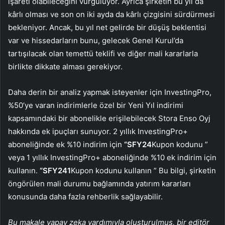
işareti olabileceğini vurguluyor. Ayrıca şirketin bu yıl da
kârlı olması ve son on iki ayda da kârlı çizgisini sürdürmesi
bekleniyor. Ancak, bu yıl net gelirde bir düşüş beklentisi
var ve hissedarların bunu, gelecek Genel Kurul’da
tartışılacak olan temettü teklifi ve diğer mali kararlarla
birlikte dikkate alması gerekiyor.
Daha derin bir analiz yapmak isteyenler için InvestingPro,
%50’ye varan indirimlerle özel bir Yeni Yıl indirimi
kapsamındaki bir abonelikle erişilebilecek Stora Enso Oyj
hakkında ek ipuçları sunuyor. 2 yıllık InvestingPro+
aboneliğinde ek %10 indirim için
“SFY24
Kupon kodunu ”
veya 1 yıllık InvestingPro+ aboneliğinde %10 ek indirim için
kullanın.
“SFY241
Kupon kodunu kullanın ” Bu bilgi, şirketin
öngörülen mali durumu bağlamında yatırım kararları
konusunda daha fazla rehberlik sağlayabilir.
Bu makale yapay zeka yardımıyla oluşturulmuş, bir editör