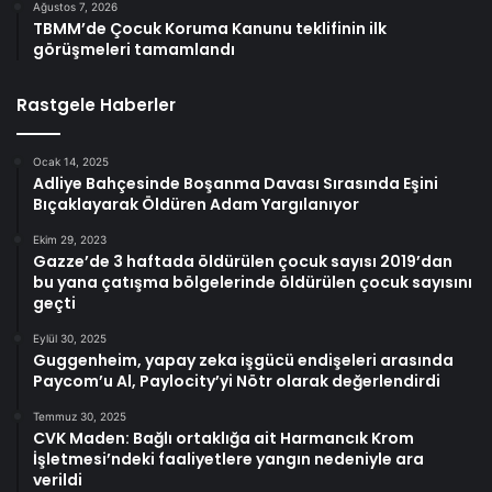
Ağustos 7, 2026
TBMM’de Çocuk Koruma Kanunu teklifinin ilk
görüşmeleri tamamlandı
Rastgele Haberler
Ocak 14, 2025
Adliye Bahçesinde Boşanma Davası Sırasında Eşini
Bıçaklayarak Öldüren Adam Yargılanıyor
Ekim 29, 2023
Gazze’de 3 haftada öldürülen çocuk sayısı 2019’dan
bu yana çatışma bölgelerinde öldürülen çocuk sayısını
geçti
Eylül 30, 2025
Guggenheim, yapay zeka işgücü endişeleri arasında
Paycom’u Al, Paylocity’yi Nötr olarak değerlendirdi
Temmuz 30, 2025
CVK Maden: Bağlı ortaklığa ait Harmancık Krom
İşletmesi’ndeki faaliyetlere yangın nedeniyle ara
verildi