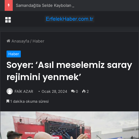
Samandağ’da Selde Kaybolan Genç Bulundu
Menü
Anasayfa
/
Haber
Haber
Soyer: ‘Asıl meselemiz saray
rejimini yenmek’
FAİK AZAR
Ocak 28, 2024
0
2
1 dakika okuma süresi