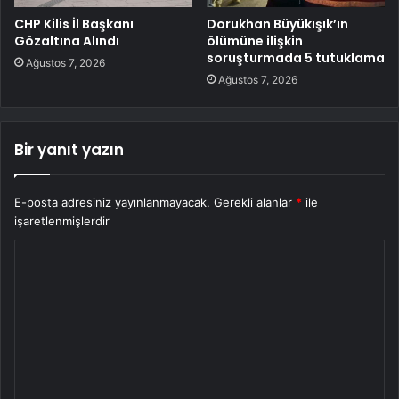
CHP Kilis İl Başkanı
Dorukhan Büyükışık’ın
Gözaltına Alındı
ölümüne ilişkin
soruşturmada 5 tutuklama
Ağustos 7, 2026
Ağustos 7, 2026
Bir yanıt yazın
E-posta adresiniz yayınlanmayacak.
Gerekli alanlar
*
ile
işaretlenmişlerdir
Y
o
r
u
m
*