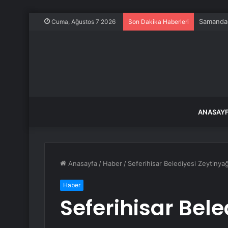
Samandağ
Cuma, Ağustos 7 2026
Son Dakika Haberleri
ANASAY
Anasayfa
/
Haber
/
Seferihisar Belediyesi Zeytinyağ
Haber
Seferihisar Bele