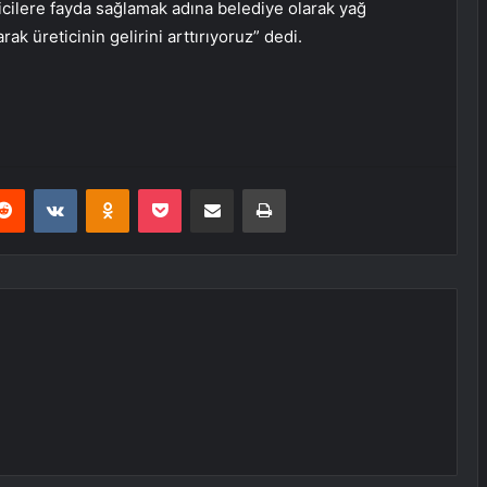
icilere fayda sağlamak adına belediye olarak yağ
arak üreticinin gelirini arttırıyoruz” dedi.
erest
Reddit
VKontakte
Odnoklassniki
Pocket
E-Posta ile paylaş
Yazdır