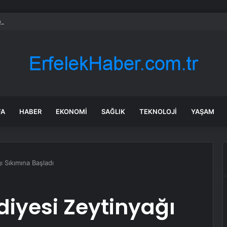
’da Selde Kaybolan Genç Bulundu
FA
HABER
EKONOMI
SAĞLIK
TEKNOLOJI
YAŞAM
ı Sıkımına Başladı
diyesi Zeytinyağı