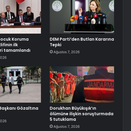
Çocuk Koruma
DEM Parti’den Butlan Kararına
ifinin ilk
Tepki
ri tamamlandı
Ağustos 7, 2026
2026
l Başkanı Gözaltına
Dorukhan Büyükışık’ın
ölümüne ilişkin soruşturmada
5 tutuklama
2026
Ağustos 7, 2026