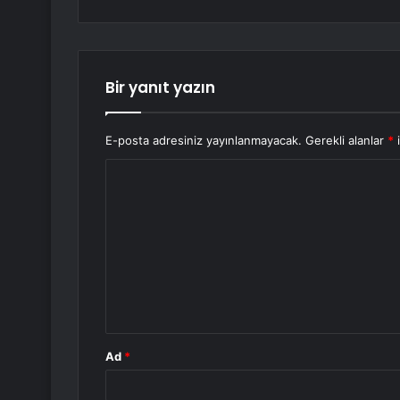
Bir yanıt yazın
E-posta adresiniz yayınlanmayacak.
Gerekli alanlar
*
i
Y
o
r
u
m
*
Ad
*