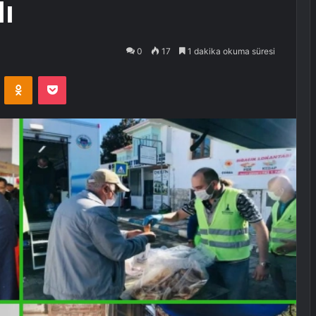
ı
0
17
1 dakika okuma süresi
VKontakte
Odnoklassniki
Pocket