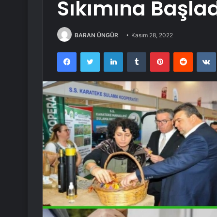
Sıkımına Başlad
BARAN ÜNGÜR
Kasım 28, 2022
Facebook
Twitter
LinkedIn
Tumblr
Pinterest
Reddit