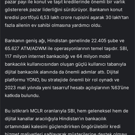
pazar payı ile konut ve taşıt kredilerinde önemli bir varlık
göstererek pazar liderliğini sürdürüyor. Bankanın konut
kredisi portföyü 6,53 lakh crore rupisini aşarak 30 lakh’tan
fazla ailenin ev sahibi olmasına yardımcı oldu.
Bankanın geniş ağı, Hindistan genelinde 22.405 şube ve
65.627 ATM/ADWM ile operasyonlarının temel taşıdır. SBI,
117 milyon internet bankacılığı ve 64 milyon mobil
bankacılık kullanıcısından oluşan güçlü kullanıcı tabanıyla
dijital bankacılık alanında da önemli adımlar attı. Dijital
platformu YONO, bu stratejide önemli bir rol oynadı ve
2023 mali yılında yeni tasarruf hesabı açılışlarının %63’üne
katkıda bulundu.
Bu istikrarlı MCLR oranlarıyla SBI, hem geleneksel hem de
dijital kanallar aracılığıyla Hindistan’ın bankacılık
ortamındaki kalesini güçlendirirken öngörülebilir kredi
hizmet maliyetleri sağlayarak müşterilerine destek olmayı