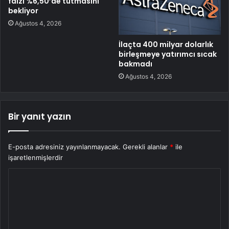
faizi %6,50’de tutmasını
bekliyor
Ağustos 4, 2026
İlaçta 400 milyar dolarlık
birleşmeye yatırımcı sıcak
bakmadı
Ağustos 4, 2026
Bir yanıt yazın
E-posta adresiniz yayınlanmayacak.
Gerekli alanlar
*
ile
işaretlenmişlerdir
Y
o
r
u