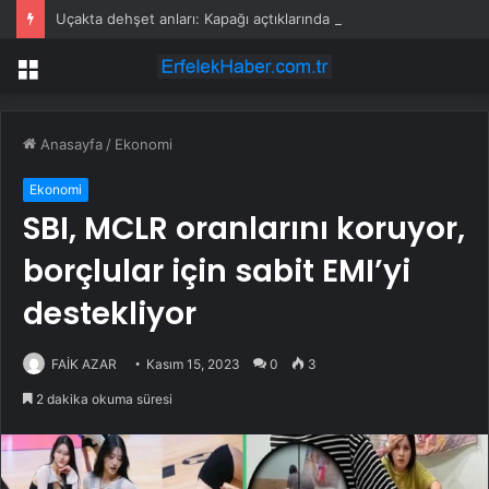
Uçakta dehşet anları: Kapağı açtıklarında gördüklerine inanamadılar
Menü
Anasayfa
/
Ekonomi
Ekonomi
SBI, MCLR oranlarını koruyor,
borçlular için sabit EMI’yi
destekliyor
FAİK AZAR
Kasım 15, 2023
0
3
2 dakika okuma süresi