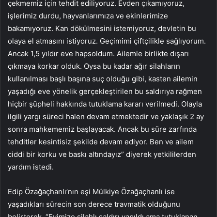
çekmemiz için tehdit ediliyoruz. Evden çıkamıyoruz,
işlerimiz durdu, hayvanlarımıza ve ekinlerimize
bakamıyoruz. Kan dökülmesini istemiyoruz, devletin bu
olaya el atmasını istiyoruz. Geçimimi çiftçilikle sağlıyorum.
Ancak 1,5 yıldır eve hapsoldum. Ailemle birlikte dışarı
çıkmaya korkar olduk. Oysa bu kadar ağır silahların
kullanılması başlı başına suç olduğu gibi, kasten ailemin
yaşadığı eve yönelik gerçekleştirilen bu saldırıya rağmen
hiçbir şüpheli hakkında tutuklama kararı verilmedi. Olayla
ilgili yargı süreci halen devam etmektedir ve yaklaşık 2 ay
sonra mahkememiz başlayacak. Ancak bu süre zarfında
tehditler kesintisiz şekilde devam ediyor. Ben ve ailem
ciddi bir korku ve baskı altındayız” diyerek yetkililerden
yardım istedi.
Edip Özağaçhanlı’nın eşi Mülkiye Özağaçhanlı ise
yaşadıkları sürecin son derece travmatik olduğunu
belirterek, “Evimize silahlı saldırı yapıldı ama tutuklanan