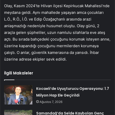
Olay, Kasım 2024’te Hilvan ilçesi Kepirkucak Mahallesi’nde
meydana geldi. Aynı mahallede yaşayan amca çocukları
L.Ö., R.Ö., İ.Ö. ve Edip Özağaçhanlı arasında arazi
anlaşmazlığı nedeniyle husumet oluştu. Olay günü, 2
araçla gelen şüpheliler, uzun namlulu silahlarla eve ateş
açtı. Bu sırada bahçedeki çocuğunu korumak isteyen anne,
üzerine kapandığı çocuğunu mermilerden korumaya
çalıştı. O anlar, güvenlik kamerasına da yansıdı. İhbar
üzerine adrese ekipler sevk edildi.
İlgili Makaleler
Kocaeli’de Uyuşturucu Operasyonu: 1.7
Milyon Hap Ele Geçirildi
Ağustos 7, 2026
Samandağ’da Selde Kaybolan Genç