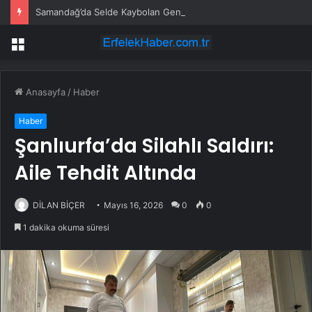
Samandağ’da Selde Kaybolan Genç Bulundu
Menü
Anasayfa
/
Haber
Haber
Şanlıurfa’da Silahlı Saldırı:
Aile Tehdit Altında
DİLAN BİÇER
Mayıs 16, 2026
0
0
1 dakika okuma süresi