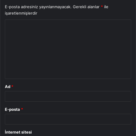
E-posta adresiniz yayınlanmayacak.
Gerekli alanlar
*
ile
işaretlenmişlerdir
Y
o
r
u
m
*
Ad
*
E-posta
*
İnternet sitesi