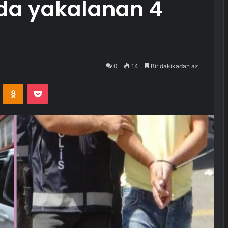
da yakalanan 4
0
14
Bir dakikadan az
VKontakte
Odnoklassniki
Pocket