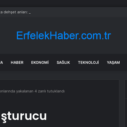
a dehşet anları: Kapağı açtıklarında gördüklerine inanamadılar
FA
HABER
EKONOMI
SAĞLIK
TEKNOLOJI
YAŞAM
larında yakalanan 4 zanlı tutuklandı
uşturucu