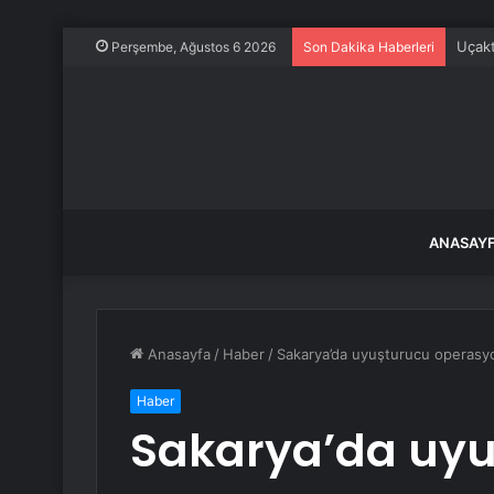
Uçakt
Perşembe, Ağustos 6 2026
Son Dakika Haberleri
ANASAY
Anasayfa
/
Haber
/
Sakarya’da uyuşturucu operasyon
Haber
Sakarya’da uy