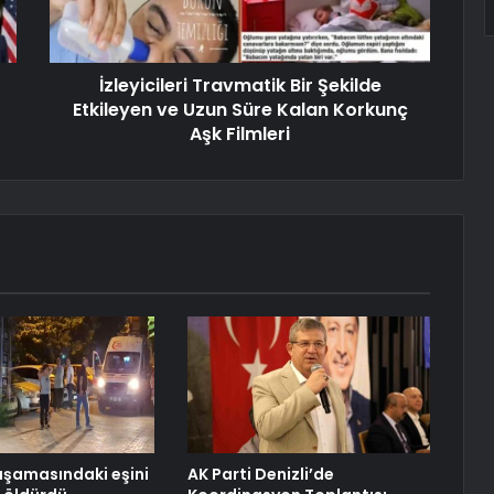
İzleyicileri Travmatik Bir Şekilde
Etkileyen ve Uzun Süre Kalan Korkunç
Aşk Filmleri
şamasındaki eşini
AK Parti Denizli’de