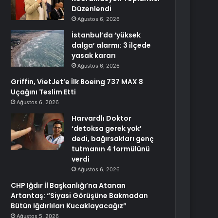
Düzenlendi
Ağustos 6, 2026
İstanbul’da ‘yüksek
dalga’ alarmı: 3 ilçede
yasak kararı
Ağustos 6, 2026
Griffin, VietJet’e İlk Boeing 737 MAX 8
Uçağını Teslim Etti
Ağustos 6, 2026
Harvardlı Doktor
‘detoksa gerek yok’
dedi, bağırsakları genç
tutmanın 4 formülünü
verdi
Ağustos 6, 2026
CHP Iğdır İl Başkanlığı’na Atanan
Artantaş: “Siyasi Görüşüne Bakmadan
Bütün Iğdırlıları Kucaklayacağız”
Ağustos 5, 2026