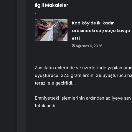
İlgili Makaleler
Kadıköy’de iki kadın
arasındaki saç saça kavga
etti
Ağustos 6, 2026
Zanlıların evlerinde ve üzerlerinde yapılan a
uyuşturucu, 37,5 gram eroin, 39 uyuşturucu hap,
terazi ele geçirildi. .
Emniyetteki işlemlerinin ardından adliyeye sev
tutuklandı.
Facebook
Twitter
LinkedIn
Tumblr
Pint