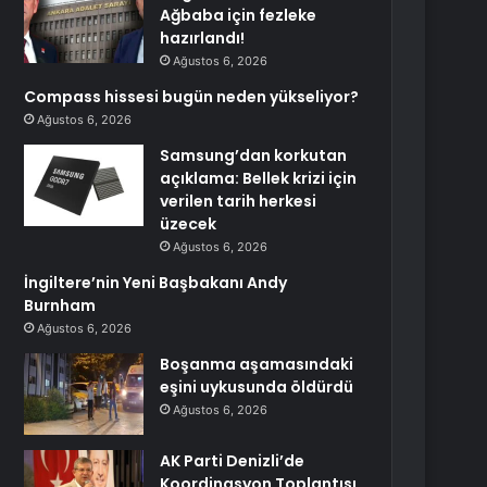
Ağbaba için fezleke
hazırlandı!
Ağustos 6, 2026
Compass hissesi bugün neden yükseliyor?
Ağustos 6, 2026
Samsung’dan korkutan
açıklama: Bellek krizi için
verilen tarih herkesi
üzecek
Ağustos 6, 2026
İngiltere’nin Yeni Başbakanı Andy
Burnham
Ağustos 6, 2026
Boşanma aşamasındaki
eşini uykusunda öldürdü
Ağustos 6, 2026
AK Parti Denizli’de
Koordinasyon Toplantısı