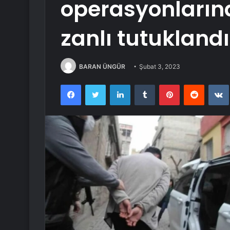
operasyonların
zanlı tutuklandı
BARAN ÜNGÜR
Şubat 3, 2023
Facebook
Twitter
LinkedIn
Tumblr
Pinterest
Reddit