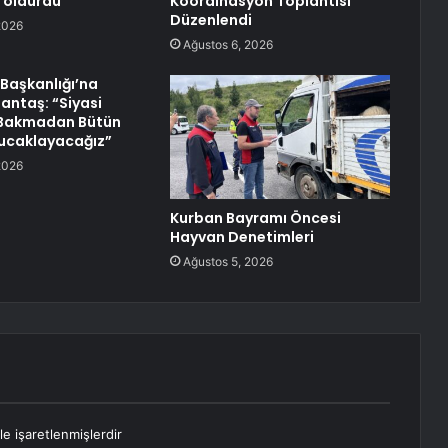
 öldürdü
Koordinasyon Toplantısı
Düzenlendi
2026
Ağustos 6, 2026
l Başkanlığı’na
antaş: “Siyasi
Bakmadan Bütün
 Kucaklayacağız”
2026
Kurban Bayramı Öncesi
Hayvan Denetimleri
Ağustos 5, 2026
le işaretlenmişlerdir