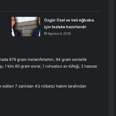
Özgür Özel ve Veli Ağbaba
için fezleke hazırlandı!
Ağustos 6, 2026
ramada 876 gram metamfetamin, 94 gram sentetik
 1 kilo 60 gram esrar, 1 ruhsatsız av tüfeği, 2 hassas
k edilen 7 zanlıdan 4’ü nöbetçi hakim tarafından
erest
Reddit
VKontakte
Odnoklassniki
Pocket
E-Posta ile paylaş
Yazdır