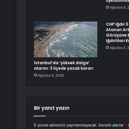
uykusunda
Ağustos 6, 
CHP Iğdır İ
Atanan Art
Görüşüne 
Iğdırlıları
Ağustos 5, 
İstanbul’da ‘yüksek dalga’
alarmı: 3 ilçede yasak kararı
Ağustos 6, 2026
Bir yanıt yazın
E-posta adresiniz yayınlanmayacak.
Gerekli alanlar
*
i