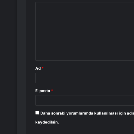
Y
o
r
u
m
*
Ad
*
E-posta
*
Daha sonraki yorumlarımda kullanılması için adı
kaydedilsin.