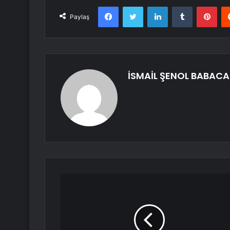
Facebook
Twitter
LinkedIn
Tumblr
Pint
Paylaş
İSMAİL ŞENOL BABAC