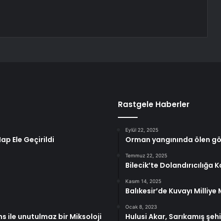
Rastgele Haberler
Eylül 22, 2025
p Ele Geçirildi
Orman yangınında ölen gön
Temmuz 22, 2025
Bilecik’te Dolandırıcılığa K
Kasım 14, 2025
Balıkesir’de Kuvayı Milliye
Ocak 8, 2023
s ile unutulmaz bir Miksoloji
Hulusi Akar, Sarıkamış şehi