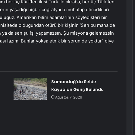
um her üç Kürt’ten ikisi Türk ile akraba, her üç Türk’ten
klerin yaşadığı hiçbir coğrafyada muhatap olmadıkları
luluğuz. Amerikan bilim adamlarının söyledikleri bir
etnisitede olduğundan ötürü bir kişinin ‘Sen bu mahalde
n ya da sen şu işi yapamazsın. Şu misyona gelemezsin
ması lazım. Bunlar yoksa etnik bir sorun de yoktur” diye
Samandağ’da Selde
Kaybolan Genç Bulundu
Ağustos 7, 2026