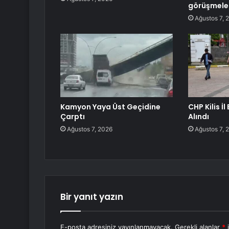
görüşmele
Ağustos 7, 
Kamyon Yaya Üst Geçidine
CHP Kilis İ
Çarptı
Alındı
Ağustos 7, 2026
Ağustos 7, 
Bir yanıt yazın
E-posta adresiniz yayınlanmayacak.
Gerekli alanlar
*
i