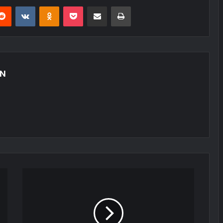
erest
Reddit
VKontakte
Odnoklassniki
Pocket
E-Posta ile paylaş
Yazdır
AN