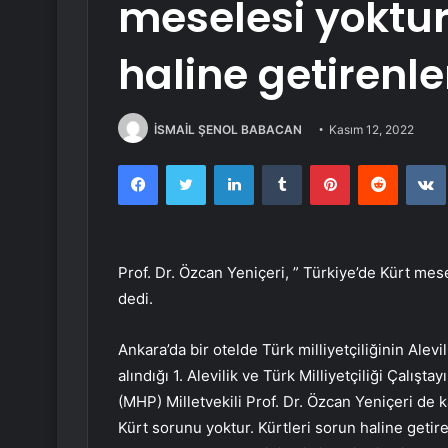
meselesi yoktur
haline getirenle
İSMAİL ŞENOL BABACAN
Kasım 12, 2022
Facebook
Twitter
LinkedIn
Tumblr
Pinterest
Reddit
Prof. Dr. Özcan Yeniçeri, ” Türkiye’de Kürt mese
dedi.
Ankara’da bir otelde Türk milliyetçiliğinin Alev
alındığı 1. Alevilik ve Türk Milliyetçiliği Çalışt
(MHP) Milletvekili Prof. Dr. Özcan Yeniçeri de k
Kürt sorunu yoktur. Kürtleri sorun haline getir