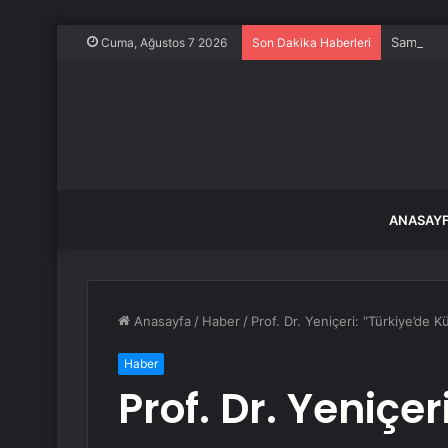
Samandağ
Cuma, Ağustos 7 2026
Son Dakika Haberleri
ANASAY
Anasayfa
/
Haber
/
Prof. Dr. Yeniçeri: “Türkiye’de K
Haber
Prof. Dr. Yeniçer