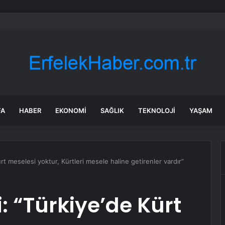
’da Selde Kaybolan Genç Bulundu
FA
HABER
EKONOMI
SAĞLIK
TEKNOLOJI
YAŞAM
ürt meselesi yoktur, Kürtleri mesele haline getirenler vardır”
i: “Türkiye’de Kürt