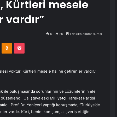
, Kürtleri mesele
r vardır”
0
20
1 dakika okuma süresi
VKontakte
Odnoklassniki
Pocket
lesi yoktur. Kürtleri mesele haline getirenler vardır.”
ilik ile buluşmasında sorunlarının ve çözümlerinin ele
ayı düzenlendi. Çalıştaya eski Milliyetçi Hareket Partisi
atıldı. Prof. Dr. Yeniçeri yaptığı konuşmada, “Türkiye’de
enler vardır. Kürt, benim komşum, alışveriş ettiğim