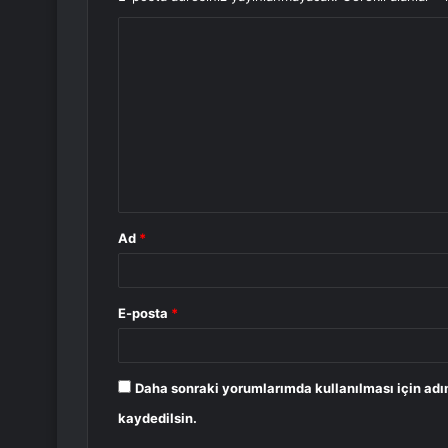
Y
o
r
u
m
*
Ad
*
E-posta
*
Daha sonraki yorumlarımda kullanılması için adı
kaydedilsin.