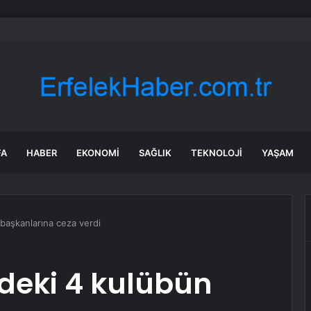
rce kişi vergi ödememek için ateist oluyor
FA
HABER
EKONOMI
SAĞLIK
TEKNOLOJI
YAŞAM
başkanlarına ceza verdi
’deki 4 kulübün