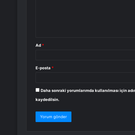
r
u
m
*
Ad
*
E-posta
*
Daha sonraki yorumlarımda kullanılması için adı
kaydedilsin.