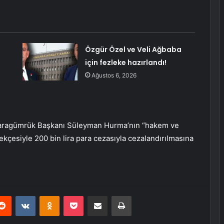
Özgür Özel ve Veli Ağbaba
için fezleke hazırlandı!
Ağustos 6, 2026
 Karagümrük Başkanı Süleyman Hurma’nın “hakem ve
ekçesiyle 200 bin lira para cezasıyla cezalandırılmasına
erest
Reddit
VKontakte
Odnoklassniki
Pocket
E-Posta ile paylaş
Yazdır