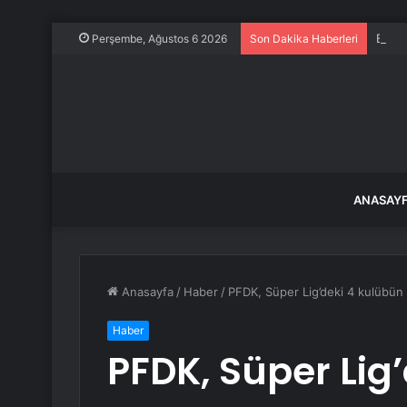
Binle
Perşembe, Ağustos 6 2026
Son Dakika Haberleri
ANASAY
Anasayfa
/
Haber
/
PFDK, Süper Lig’deki 4 kulübün 
Haber
PFDK, Süper Lig