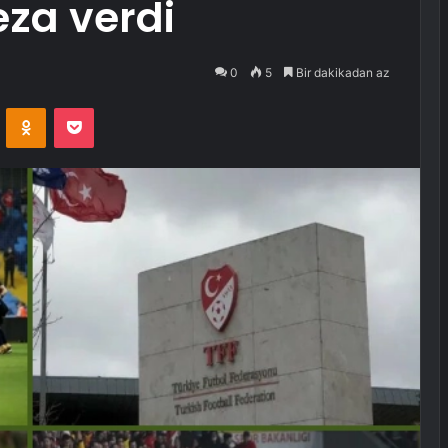
za verdi
0
5
Bir dakikadan az
VKontakte
Odnoklassniki
Pocket