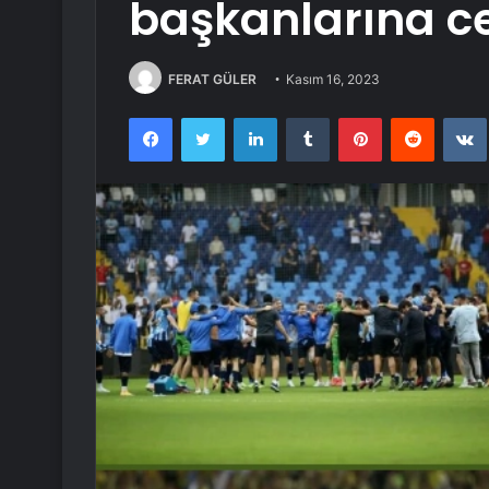
başkanlarına ce
FERAT GÜLER
Kasım 16, 2023
Facebook
Twitter
LinkedIn
Tumblr
Pinterest
Reddit