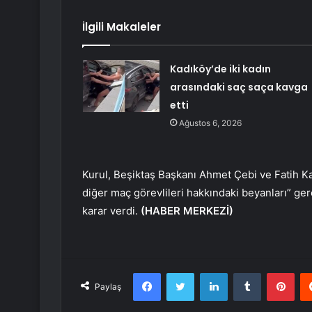
İlgili Makaleler
Kadıköy’de iki kadın
arasındaki saç saça kavga
etti
Ağustos 6, 2026
Kurul, Beşiktaş Başkanı Ahmet Çebi ve Fatih
diğer maç görevlileri hakkındaki beyanları” ger
karar verdi.
(HABER MERKEZİ)
Facebook
Twitter
LinkedIn
Tumblr
Pint
Paylaş