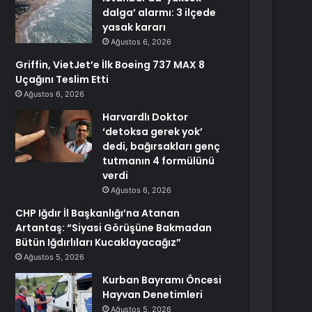
dalga’ alarmı: 3 ilçede
yasak kararı
Ağustos 6, 2026
Griffin, VietJet’e İlk Boeing 737 MAX 8
Uçağını Teslim Etti
Ağustos 6, 2026
Harvardlı Doktor
‘detoksa gerek yok’
dedi, bağırsakları genç
tutmanın 4 formülünü
verdi
Ağustos 6, 2026
CHP Iğdır İl Başkanlığı’na Atanan
Artantaş: “Siyasi Görüşüne Bakmadan
Bütün Iğdırlıları Kucaklayacağız”
Ağustos 5, 2026
Kurban Bayramı Öncesi
Hayvan Denetimleri
Ağustos 5, 2026