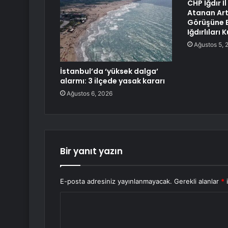
CHP Iğdır İ
Atanan Art
Görüşüne 
Iğdırlıları
Ağustos 5, 
İstanbul’da ‘yüksek dalga’
alarmı: 3 ilçede yasak kararı
Ağustos 6, 2026
Bir yanıt yazın
E-posta adresiniz yayınlanmayacak.
Gerekli alanlar
*
i
Y
o