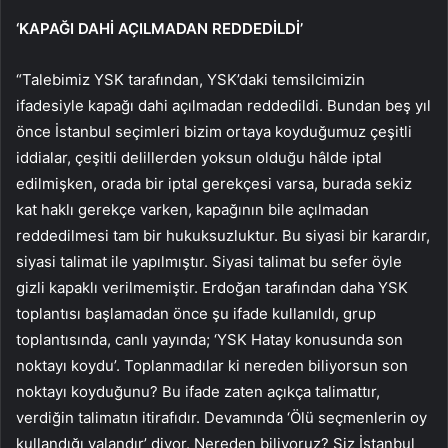
‘KAPAĞI DAHİ AÇILMADAN REDDEDİLDİ’
“Talebimiz YSK tarafından, YSK’daki temsilcimizin
ifadesiyle kapağı dahi açılmadan reddedildi. Bundan beş yıl
önce İstanbul seçimleri bizim ortaya koyduğumuz çeşitli
iddialar, çeşitli delillerden yoksun olduğu hâlde iptal
edilmişken, orada bir iptal gerekçesi varsa, burada sekiz
kat haklı gerekçe varken, kapağının bile açılmadan
reddedilmesi tam bir hukuksuzluktur. Bu siyasi bir karardır,
siyasi talimat ile yapılmıştır. Siyasi talimat bu sefer öyle
gizli kapaklı verilmemiştir. Erdoğan tarafından daha YSK
toplantısı başlamadan önce şu ifade kullanıldı, grup
toplantısında, canlı yayında; ‘YSK Hatay konusunda son
noktayı koydu’. Toplanmadılar ki nereden biliyorsun son
noktayı koyduğunu? Bu ifade zaten açıkça talimattır,
verdiğin talimatın itirafıdır. Devamında ‘Ölü seçmenlerin oy
kullandığı yalandır’ diyor. Nereden biliyoruz? Siz İstanbul