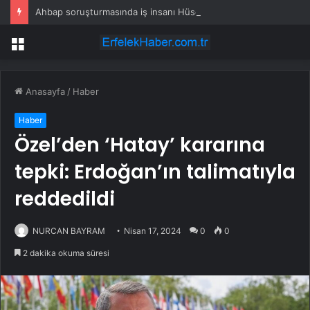
Ahbap soruşturmasında iş insanı Hüseyin Başaran’a tutuklama talebi
Menü
Anasayfa
/
Haber
Haber
Özel’den ‘Hatay’ kararına
tepki: Erdoğan’ın talimatıyla
reddedildi
NURCAN BAYRAM
Nisan 17, 2024
0
0
2 dakika okuma süresi