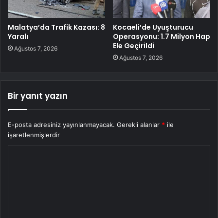
Malatya’da Trafik Kazası: 8
Kocaeli’de Uyuşturucu
Yaralı
Operasyonu: 1.7 Milyon Hap
Ele Geçirildi
Ağustos 7, 2026
Ağustos 7, 2026
Bir yanıt yazın
E-posta adresiniz yayınlanmayacak.
Gerekli alanlar
*
ile
işaretlenmişlerdir
Y
o
r
u
m