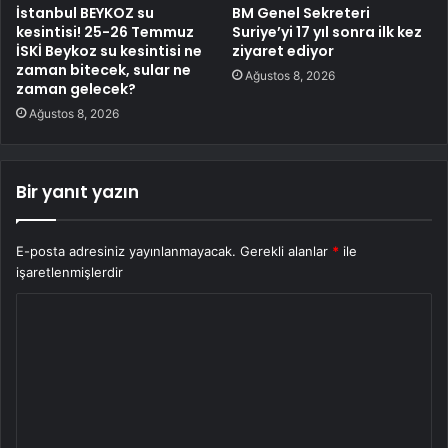
İstanbul BEYKOZ su
BM Genel Sekreteri
kesintisi! 25-26 Temmuz
Suriye’yi 17 yıl sonra ilk kez
İSKİ Beykoz su kesintisi ne
ziyaret ediyor
zaman bitecek, sular ne
Ağustos 8, 2026
zaman gelecek?
Ağustos 8, 2026
Bir yanıt yazın
E-posta adresiniz yayınlanmayacak.
Gerekli alanlar
*
ile
işaretlenmişlerdir
Y
o
r
u
m