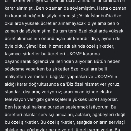
bir hizmet veriliyorsa özel bir ücret alınabilir’ anlamında bir
karar alınmıştı. Ben o zaman da söylemiştim. Hatta o zaman
bu karar alındığında şöyle denmişti; ‘Artık İstanbul’da özel
okullarda yüksek ücretler alınamayacak’ diye ama ben o
zaman da söylemiştim. Bu tam tersi özel okullarda yüksek
ücret alınmasının önünü açan bir karardır diye; aynen de
öyle oldu. Şimdi özel hizmet adı altında özel şirketler,
taşımacı şirketler bu ücretleri UKOME kararına
dayandırarak öğrenci velilerinden alıyorlar. Bütün neden
sözleşme yaparken bu şirketler özel okullara belli
maliyetleri vermeleri, bağışlar yapmaları ve UKOME’nin
aldığı karar doğrultusunda da ‘Biz özel hizmet veriyoruz,
standart dışı araç veriyoruz; aracımızın içinde ekstra
televizyon var.’ gibi gerekçelerle yüksek ücret alıyorlar.
Ben İstanbul halkına buradan seslenmek istiyorum. Bu
ücretleri alanlar servisçi amcaları, ablaları, ağabeyleri değil
bu özel şirketler. Bu özel şirketler, aşağıda onların servisçi
ablalarına, ağabeylerine de yeterli ücreti vermiyorlar. Bu