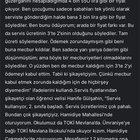
güzergahını hesapladığımda 4 bin 55O lira gibi bir fiyat
çıkıyor. Ben çocuğumu sadece sabahları tek yönlü olarak
serviste gönderdiğim halde bana 3 bin lira gibi bir fiyat
söylediler. Ben bunu ödüyorum; arada bir fiyat farkı var. Bu
da servis ücretinin 3’te 2’sinin olduğunu söylediler. Tam
ücreti söylemediler. Ödemek zorundaymışım gibi beni
buna mecbur kıldılar. Ben sadece yarı yarıya öderim gibi
düşünmüştüm; ama böyle bir mecburiyetleri olmadıklarını
söylediler. O yüzden ben de mecbur kaldığım için 3’te 2’yi
ödemeyi kabul ettim. Tabii ki şikayetçiyim. Çünkü mecbur
kabul etmek zorunda kaldığım için de hiçbirşey
diyemedim” ifadelerini kullandı.Servis fiyatlarından
şikayetçi olan öğrenci velisi Hanife Gülşahin, “Servis
kullanıyor, 2. sınıfa başladı. Servis ücretlerimiz çok pahalı.
Bundan çok şikayetçiyiz. Hamidiye Mahallesi’nde
oturuyorum. Okulumuz da TOKİ Mevlana’da. Ümraniye’ye
bağlı TOKİ Mevlana İlkokulu’nda okuyor kızım. Hamidiye
Çekmeköy’de oturuyorum. Mesafemiz 1.2 kilometre ona