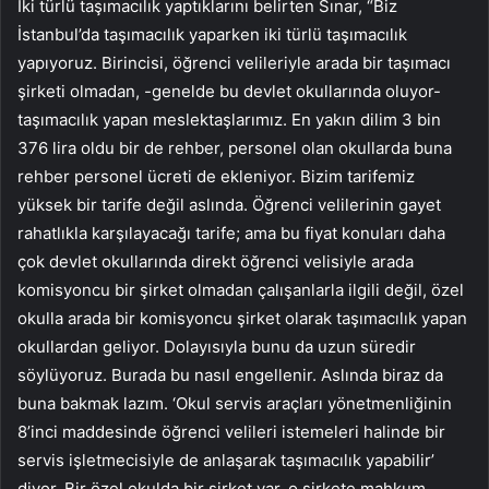
İki türlü taşımacılık yaptıklarını belirten Sınar, “Biz
İstanbul’da taşımacılık yaparken iki türlü taşımacılık
yapıyoruz. Birincisi, öğrenci velileriyle arada bir taşımacı
şirketi olmadan, -genelde bu devlet okullarında oluyor-
taşımacılık yapan meslektaşlarımız. En yakın dilim 3 bin
376 lira oldu bir de rehber, personel olan okullarda buna
rehber personel ücreti de ekleniyor. Bizim tarifemiz
yüksek bir tarife değil aslında. Öğrenci velilerinin gayet
rahatlıkla karşılayacağı tarife; ama bu fiyat konuları daha
çok devlet okullarında direkt öğrenci velisiyle arada
komisyoncu bir şirket olmadan çalışanlarla ilgili değil, özel
okulla arada bir komisyoncu şirket olarak taşımacılık yapan
okullardan geliyor. Dolayısıyla bunu da uzun süredir
söylüyoruz. Burada bu nasıl engellenir. Aslında biraz da
buna bakmak lazım. ‘Okul servis araçları yönetmenliğinin
8’inci maddesinde öğrenci velileri istemeleri halinde bir
servis işletmecisiyle de anlaşarak taşımacılık yapabilir’
diyor. Bir özel okulda bir şirket var, o şirkete mahkum