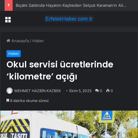
Bıçaklı Saldırıda Hayatını Kaybeden Selçuk Karaman’ın Ailesi AYM’ye Başvurdu
Menü
Anasayfa
/
Haber
Haber
Okul servisi ücretlerinde
‘kilometre’ açığı
MEHMET HAZBİN KAZBEK
Ekim 5, 2025
0
0
6 dakika okuma süresi