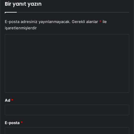
Bir yanıt yazın
E-posta adresiniz yayınlanmayacak.
Gerekli alanlar
*
ile
işaretlenmişlerdir
Y
o
r
u
m
*
Ad
*
E-posta
*