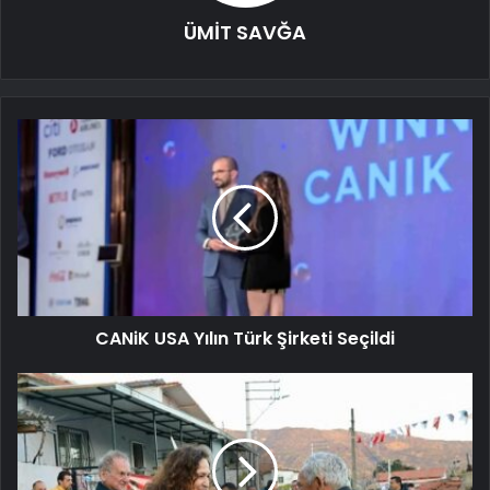
ÜMİT SAVĞA
CANiK USA Yılın Türk Şirketi Seçildi