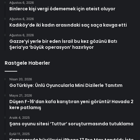
Ağustos 6, 2026
Binlerce kişi vergi ödememek için ateist oluyor
Ağustos 6, 2026
Kadıköy’de iki kadın arasındaki saç saça kavga etti
Ağustos 6, 2026
Gazze’yi yerle bir eden İsrail bu kez gözünü Batı
Şeria’ya ‘büyük operasyon’ hazırlıyor
Rastgele Haberler
Nisan 20, 2026
GoTürkiye: Ünlü Oyuncularla Mini Dizilerle Tanıtım
Mayıs 21, 2026
Düşen F-16’dan kafa karıştıran yeni görüntü! Havada 2
kere patlamış
Aralık 4, 2025
Şans oyunu sitesi ‘Tuttur’ soruşturmasında tutuklama
Eylül 11, 2025
Kamerasıyla büyüleyici iPhone 17 Pro Max tanıtıldı: İşte