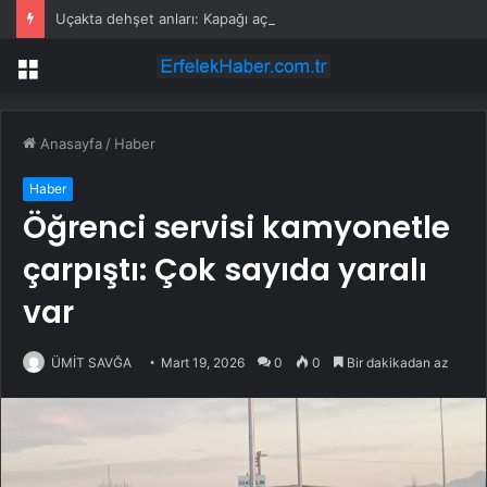
Uçakta dehşet anları: Kapağı açtıklarında gördüklerine inanamadılar
Menü
Anasayfa
/
Haber
Haber
Öğrenci servisi kamyonetle
çarpıştı: Çok sayıda yaralı
var
ÜMİT SAVĞA
Mart 19, 2026
0
0
Bir dakikadan az