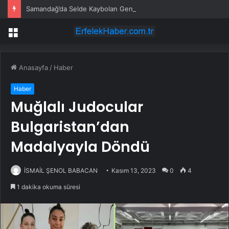
Samandağ’da Selde Kaybolan Genç Bulundu
Menü
Anasayfa
/
Haber
Haber
Muğlalı Judocular
Bulgaristan’dan
Madalyayla Döndü
İSMAİL ŞENOL BABACAN
Kasım 13, 2023
0
4
1 dakika okuma süresi