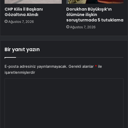
CHP Kilis İl Başkanı
Dorukhan Büyükışık’ın
Gözaltına Alındı
ölümüne ilişkin
soruşturmada 5 tutuklama
Ağustos 7, 2026
Ağustos 7, 2026
Bir yanıt yazın
E-posta adresiniz yayınlanmayacak.
Gerekli alanlar
*
ile
işaretlenmişlerdir
Y
o
r
u
m
*