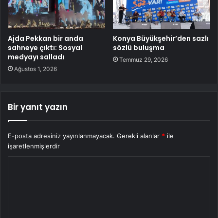
Ajda Pekkan bir anda
Konya Büyükşehir’den sazlı
sahneye çıktı: Sosyal
sözlü buluşma
medyayı salladı
Temmuz 29, 2026
Ağustos 1, 2026
Bir yanıt yazın
E-posta adresiniz yayınlanmayacak.
Gerekli alanlar
*
ile
işaretlenmişlerdir
Y
o
r
u