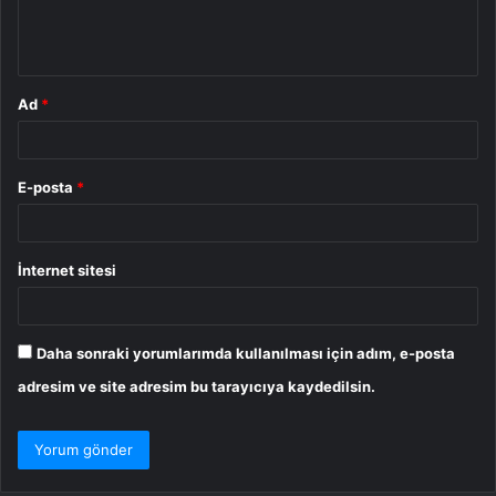
m
*
Ad
*
E-posta
*
İnternet sitesi
Daha sonraki yorumlarımda kullanılması için adım, e-posta
adresim ve site adresim bu tarayıcıya kaydedilsin.