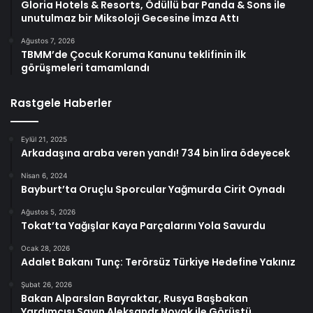
Gloria Hotels & Resorts, Ödüllü bar Panda & Sons ile
unutulmaz bir Miksoloji Gecesine İmza Attı
Ağustos 7, 2026
TBMM’de Çocuk Koruma Kanunu teklifinin ilk
görüşmeleri tamamlandı
Rastgele Haberler
Eylül 21, 2025
Arkadaşına araba veren yandı! 734 bin lira ödeyecek
Nisan 6, 2024
Bayburt’ta Oruçlu Sporcular Yağmurda Cirit Oynadı
Ağustos 5, 2026
Tokat’ta Yağışlar Kaya Parçalarını Yola Savurdu
Ocak 28, 2026
Adalet Bakanı Tunç: Terörsüz Türkiye Hedefine Yakınız
Şubat 26, 2026
Bakan Alparslan Bayraktar, Rusya Başbakan
Yardımcısı Sayın Aleksandr Novak ile Görüştü