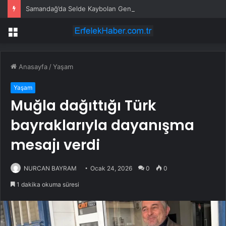
Samandağ’da Selde Kaybolan Genç Bulundu
Menü
Anasayfa
/
Yaşam
Yaşam
Muğla dağıttığı Türk
bayraklarıyla dayanışma
mesajı verdi
NURCAN BAYRAM
Ocak 24, 2026
0
0
1 dakika okuma süresi