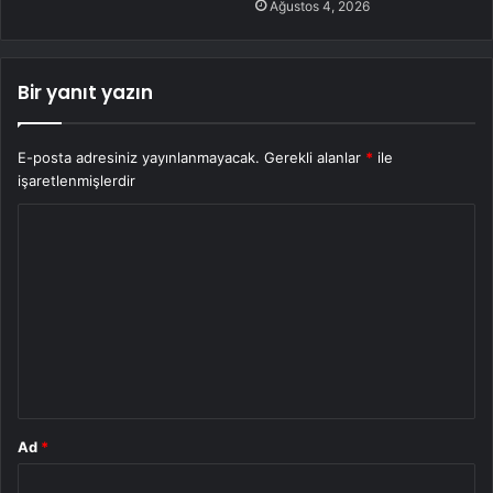
Ağustos 4, 2026
Bir yanıt yazın
E-posta adresiniz yayınlanmayacak.
Gerekli alanlar
*
ile
işaretlenmişlerdir
Y
o
r
u
m
*
Ad
*