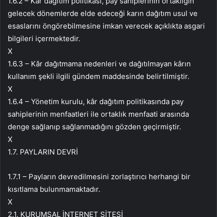
1.6.2 – Kar dağıtım politikası, pay sahiplerinin ortaklığın
gelecek dönemlerde elde edeceği karın dağıtım usul ve
esaslarını öngörebilmesine imkan verecek açıklıkta asgari
bilgileri içermektedir.
X
1.6.3 – Kâr dağıtmama nedenleri ve dağıtılmayan kârın
kullanım şekli ilgili gündem maddesinde belirtilmiştir.
X
1.6.4 – Yönetim kurulu, kâr dağıtım politikasında pay
sahiplerinin menfaatleri ile ortaklık menfaati arasında
denge sağlanıp sağlanmadığını gözden geçirmiştir.
X
1.7. PAYLARIN DEVRİ
1.7.1 – Payların devredilmesini zorlaştırıcı herhangi bir
kısıtlama bulunmamaktadır.
X
2.1. KURUMSAL İNTERNET SİTESİ