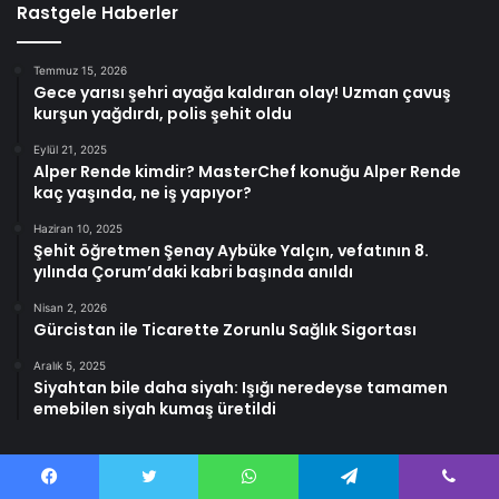
Rastgele Haberler
Temmuz 15, 2026
Gece yarısı şehri ayağa kaldıran olay! Uzman çavuş
kurşun yağdırdı, polis şehit oldu
Eylül 21, 2025
Alper Rende kimdir? MasterChef konuğu Alper Rende
kaç yaşında, ne iş yapıyor?
Haziran 10, 2025
Şehit öğretmen Şenay Aybüke Yalçın, vefatının 8.
yılında Çorum’daki kabri başında anıldı
Nisan 2, 2026
Gürcistan ile Ticarette Zorunlu Sağlık Sigortası
Aralık 5, 2025
Siyahtan bile daha siyah: Işığı neredeyse tamamen
emebilen siyah kumaş üretildi
Facebook
Twitter
WhatsApp
Telegram
Viber