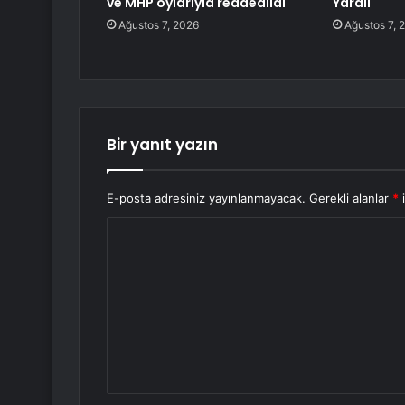
ve MHP oylarıyla reddedildi
Yaralı
Ağustos 7, 2026
Ağustos 7, 
Bir yanıt yazın
E-posta adresiniz yayınlanmayacak.
Gerekli alanlar
*
i
Y
o
r
u
m
*