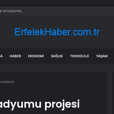
 soruşturmasında iş insanı Hüseyin Başaran’a tutuklama talebi
FA
HABER
EKONOMI
SAĞLIK
TEKNOLOJI
YAŞAM
imzalandı
tadyumu projesi