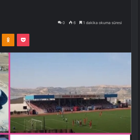
0
6
1 dakika okuma süresi
VKontakte
Odnoklassniki
Pocket