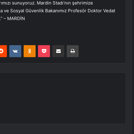
ımızı sunuyoruz. Mardin Stadı’nın şehrimize
a ve Sosyal Güvenlik Bakanımız Profesör Doktor Vedat
z.” – MARDİN
erest
Reddit
VKontakte
Odnoklassniki
Pocket
E-Posta ile paylaş
Yazdır