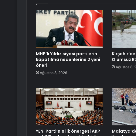
MHP’li Yıldız siyasi partilerin
Kırşehir’de
kapatılma nedenlerine 2 yeni
Olumsuz Et
öneri
Ağustos 8, 
Ağustos 8, 2026
YENİ Parti’nin ilk önergesi AKP
Malatya’da