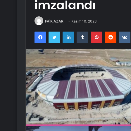
imzalandı
FAİK AZAR
Kasım 10, 2023
Facebook
Twitter
LinkedIn
Tumblr
Pinterest
Reddit