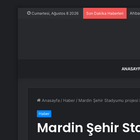
Ahbap
Cumartesi, Ağustos 8 2026
Son Dakika Haberleri
ANASAY
Anasayfa
/
Haber
/
Mardin Şehir Stadyumu projesi 
Haber
Mardin Şehir S