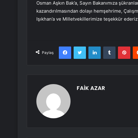
Osman Aşkın Bak’a, Sayın Bakanımıza şükranlar
kazandırılmasından dolayı hemşehrime, Çalışm
Işıkhan’a ve Milletvekillerimize teşekkür ederi
Facebook
Twitter
LinkedIn
Tumblr
Pint
Paylaş
FAİK AZAR