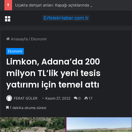
Uçakta dehşet anları: Kapağı açtıklarında gördüklerine inanamadılar
Menü
Anasayfa
/
Ekonomi
Ekonomi
Limkon, Adana’da 200
milyon TL’lik yeni tesis
yatırımı için temel attı
FERAT GÜLER
Kasım 27, 2022
0
17
1 dakika okuma süresi