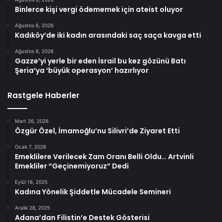
Binlerce kişi vergi ödememek için ateist oluyor
Ağustos 6, 2026
Kadıköy’de iki kadın arasındaki saç saça kavga etti
Ağustos 6, 2026
Gazze’yi yerle bir eden İsrail bu kez gözünü Batı
Şeria’ya ‘büyük operasyon’ hazırlıyor
Rastgele Haberler
Mart 26, 2026
Özgür Özel, İmamoğlu’nu Silivri’de Ziyaret Etti
Ocak 7, 2026
Emeklilere Verilecek Zam Oranı Belli Oldu… Artvinli
Emekliler “Geçinemiyoruz” Dedi
Eylül 16, 2025
Kadına Yönelik Şiddetle Mücadele Semineri
Aralık 28, 2025
Adana’dan Filistin’e Destek Gösterisi