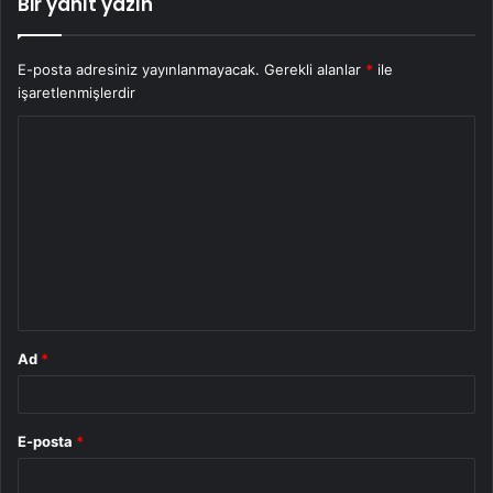
Bir yanıt yazın
E-posta adresiniz yayınlanmayacak.
Gerekli alanlar
*
ile
işaretlenmişlerdir
Y
o
r
u
m
*
Ad
*
E-posta
*