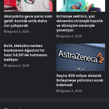
Akaryakıta gece yarısı zam
Kırtasiye sektörü, yaz
geldi: Kontak artık daha
dönemini stratejik hazırlık
zor çalışacak
ve dönüşüm süreciyle
yönetiyor
Ağustos 5, 2026
Ağustos 4, 2026
BofA, Meksika merkez
bankasının Ağustos’ta
faizi %6,50’de tutmasını
bekliyor
Ağustos 4, 2026
İlaçta 400 milyar dolarlık
birleşmeye yatırımcı sıcak
bakmadı
Ağustos 4, 2026