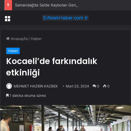
Samandağ’da Selde Kaybolan Genç Bulundu
Menü
Anasayfa
/
Haber
Haber
Kocaeli’de farkındalık
etkinliği
MEHMET HAZBİN KAZBEK
Mart 23, 2024
0
0
1 dakika okuma süresi