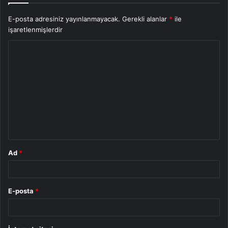
E-posta adresiniz yayınlanmayacak.
Gerekli alanlar
*
ile
işaretlenmişlerdir
Y
o
r
u
m
*
Ad
*
E-posta
*