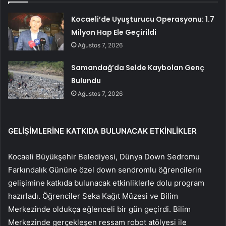
Kocaeli’de Uyuşturucu Operasyonu: 1.7
Milyon Hap Ele Geçirildi
Ağustos 7, 2026
Samandağ’da Selde Kaybolan Genç
Bulundu
Ağustos 7, 2026
GELİŞİMLERİNE KATKIDA BULUNACAK ETKİNLİKLER
Kocaeli Büyükşehir Belediyesi, Dünya Down Sedromu
Farkındalık Gününe özel down sendromlu öğrencilerin
gelişimine katkıda bulunacak etkinliklerle dolu program
hazırladı. Öğrenciler Seka Kağıt Müzesi ve Bilim
Merkezinde oldukça eğlenceli bir gün geçirdi. Bilim
Merkezinde gerçekleşen ressam robot atölyesi ile