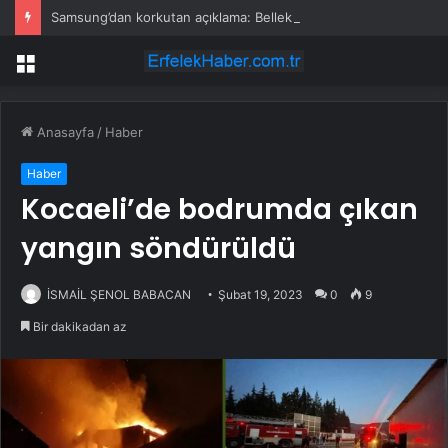
Samsung’dan korkutan açıklama: Bellek krizi için verilen tarih herkesi üzecek
Menü
Anasayfa
/
Haber
Haber
Kocaeli’de bodrumda çıkan
yangın söndürüldü
İSMAİL ŞENOL BABACAN
Şubat 19, 2023
0
9
Bir dakikadan az