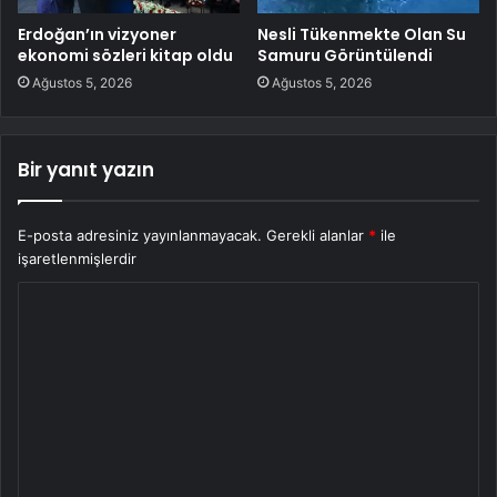
Erdoğan’ın vizyoner
Nesli Tükenmekte Olan Su
ekonomi sözleri kitap oldu
Samuru Görüntülendi
Ağustos 5, 2026
Ağustos 5, 2026
Bir yanıt yazın
E-posta adresiniz yayınlanmayacak.
Gerekli alanlar
*
ile
işaretlenmişlerdir
Y
o
r
u
m
*