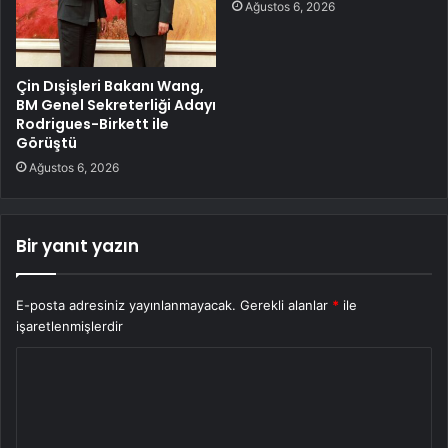
Ağustos 6, 2026
Çin Dışişleri Bakanı Wang,
BM Genel Sekreterliği Adayı
Rodrigues-Birkett ile
Görüştü
Ağustos 6, 2026
Bir yanıt yazın
E-posta adresiniz yayınlanmayacak.
Gerekli alanlar
*
ile
işaretlenmişlerdir
Y
o
r