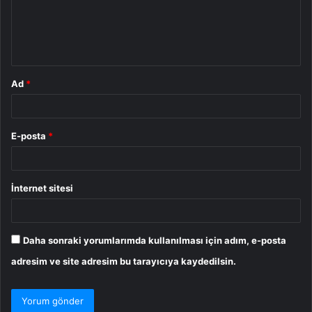
u
m
*
Ad
*
E-posta
*
İnternet sitesi
Daha sonraki yorumlarımda kullanılması için adım, e-posta
adresim ve site adresim bu tarayıcıya kaydedilsin.