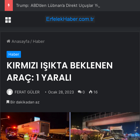
Trump: ABD’den Lübnan’a Direkt Uçuşlar Yeniden Başlayacak
Menü
Anasayfa
/
Haber
Haber
KIRMIZI IŞIKTA BEKLENEN
ARAÇ: 1 YARALI
FERAT GÜLER
Ocak 28, 2023
0
16
Bir dakikadan az