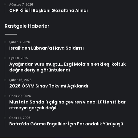
Ağustos 7, 2026
CHP Kilis İl Başkanı Gözaltına Alındı
Rastgele Haberler
Şubat 3, 2026
İsrail’den Lübnan’a Hava Saldırısı
Eylül 8, 2025
Ayağından vurulmuştu… Ezgi Mola’nın eski eşi koltuk
değnekleriyle görüntülendi
Şubat 16, 2026
2026 ÖSYM Sınav Takvimi Açıklandı
Ocak 29, 2026
Mustafa Sandal’ı çılgına çeviren video: Lütfen itibar
etmeyin gerçek değil!
Ocak 11, 2026
Bafra’da Görme Engelliler İçin Farkındalık Yürüyüşü