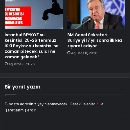
İstanbul BEYKOZ su
BM Genel Sekreteri
kesintisi! 25-26 Temmuz
Suriye’yi 17 yıl sonra ilk kez
İSKİ Beykoz su kesintisi ne
ziyaret ediyor
zaman bitecek, sular ne
Ağustos 8, 2026
zaman gelecek?
Ağustos 8, 2026
Bir yanıt yazın
E-posta adresiniz yayınlanmayacak.
Gerekli alanlar
*
ile
işaretlenmişlerdir
Y
o