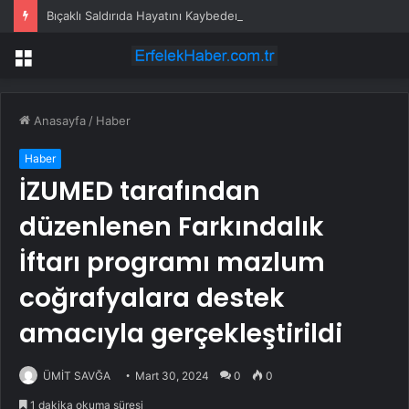
Bıçaklı Saldırıda Hayatını Kaybeden Selçuk Karaman’ın Ailesi AYM’ye Başvurdu
Menü
Anasayfa
/
Haber
Haber
İZUMED tarafından
düzenlenen Farkındalık
İftarı programı mazlum
coğrafyalara destek
amacıyla gerçekleştirildi
ÜMİT SAVĞA
Mart 30, 2024
0
0
1 dakika okuma süresi