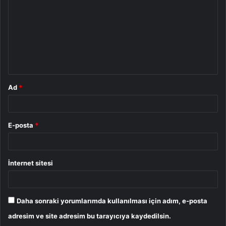
r
u
m
*
Ad
*
E-posta
*
İnternet sitesi
Daha sonraki yorumlarımda kullanılması için adım, e-posta
adresim ve site adresim bu tarayıcıya kaydedilsin.