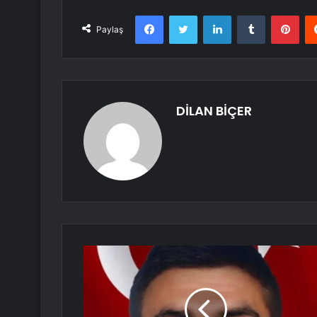
Facebook
Twitter
LinkedIn
Tumblr
Pint
Paylaş
DİLAN BİÇER