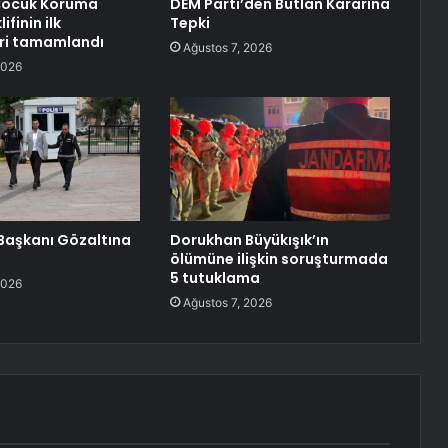
Çocuk Koruma
DEM Parti’den Butlan Kararına
ifinin ilk
Tepki
ri tamamlandı
Ağustos 7, 2026
2026
l Başkanı Gözaltına
Dorukhan Büyükışık’ın
ölümüne ilişkin soruşturmada
5 tutuklama
2026
Ağustos 7, 2026