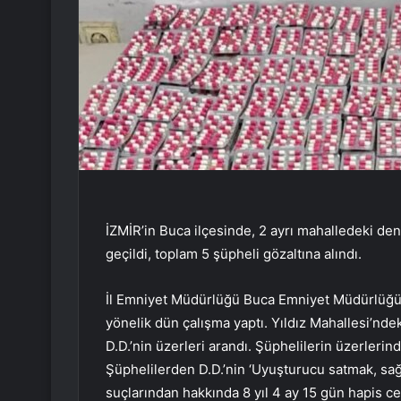
İZMİR’in Buca ilçesinde, 2 ayrı mahalledeki de
geçildi, toplam 5 şüpheli gözaltına alındı.
İl Emniyet Müdürlüğü Buca Emniyet Müdürlüğü e
yönelik dün çalışma yaptı. Yıldız Mahallesi’nde
D.D.’nin üzerleri arandı. Şüphelilerin üzerlerin
Şüphelilerden D.D.’nin ‘Uyuşturucu satmak, s
suçlarından hakkında 8 yıl 4 ay 15 gün hapis cez