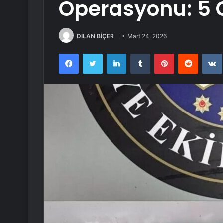
Operasyonu: 5 G
DİLAN BİÇER
Mart 24, 2026
Facebook
Twitter
LinkedIn
Tumblr
Pinterest
Reddit