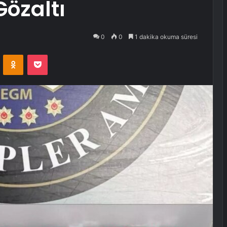
özaltı
0
0
1 dakika okuma süresi
VKontakte
Odnoklassniki
Pocket