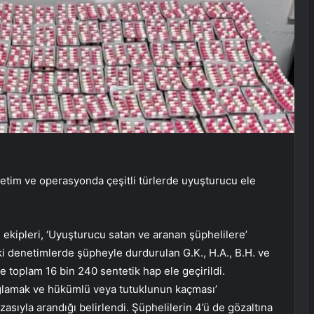
netim ve operasyonda çeşitli türlerde uyuşturucu ele
kipleri, ‘Uyuşturucu satan ve aranan şüphelilere’
ki denetimlerde şüpheyle durdurulan G.K., H.A., B.H. ve
de toplam 16 bin 240 sentetik hap ele geçirildi.
ağlamak ve hükümlü veya tutuklunun kaçması’
asıyla arandığı belirlendi. Şüphelilerin 4’ü de gözaltına