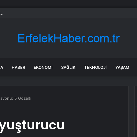
’da Selde Kaybolan Genç Bulundu
FA
HABER
EKONOMI
SAĞLIK
TEKNOLOJI
YAŞAM
syonu: 5 Gözaltı
Uyuşturucu