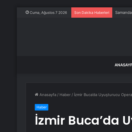
Samandağ
Cuma, Ağustos 7 2026
Son Dakika Haberleri
ANASAY
Anasayfa
/
Haber
/
İzmir Buca’da Uyuşturucu Opera
Haber
İzmir Buca’da 