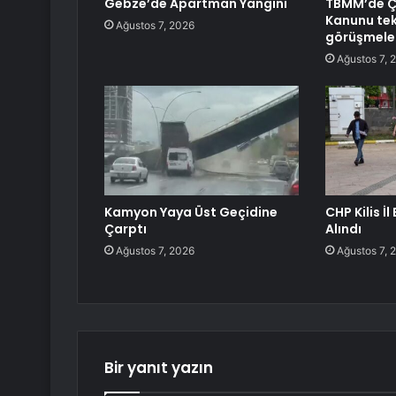
Gebze’de Apartman Yangını
TBMM’de 
Kanunu tekl
Ağustos 7, 2026
görüşmele
Ağustos 7, 
Kamyon Yaya Üst Geçidine
CHP Kilis İ
Çarptı
Alındı
Ağustos 7, 2026
Ağustos 7, 
Bir yanıt yazın