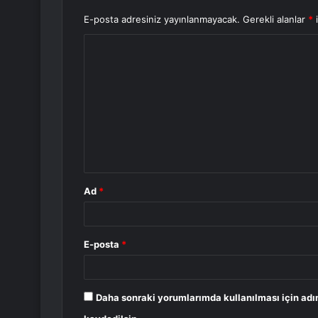
E-posta adresiniz yayınlanmayacak.
Gerekli alanlar
*
i
Y
o
r
u
m
*
Ad
*
E-posta
*
Daha sonraki yorumlarımda kullanılması için adı