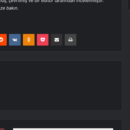
, çevrilmiş ve bir editör tarafından incelenmiştir.
üze bakın.
erest
Reddit
VKontakte
Odnoklassniki
Pocket
E-Posta ile paylaş
Yazdır