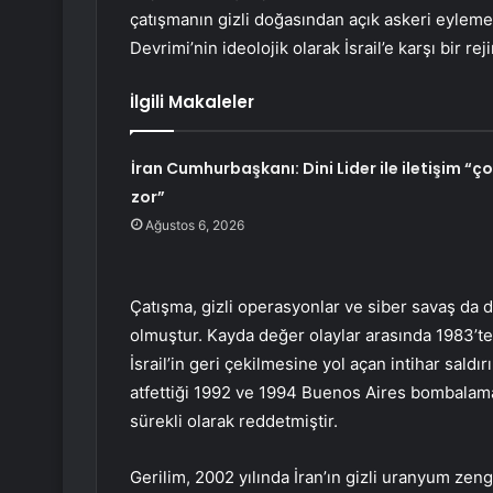
çatışmanın gizli doğasından açık askeri eyleme 
Devrimi’nin ideolojik olarak İsrail’e karşı bir r
İlgili Makaleler
İran Cumhurbaşkanı: Dini Lider ile iletişim “ç
zor”
Ağustos 6, 2026
Çatışma, gizli operasyonlar ve siber savaş da 
olmuştur. Kayda değer olaylar arasında 1983’te 
İsrail’in geri çekilmesine yol açan intihar saldır
atfettiği 1992 ve 1994 Buenos Aires bombalamal
sürekli olarak reddetmiştir.
Gerilim, 2002 yılında İran’ın gizli uranyum zen