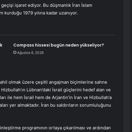
geçişi işaret ediyor. Bu düşmanlık İran İslam
ejim kurduğu 1979 yılına kadar uzanıyor.
ok
Compass hissesi bugün neden yükseliyor?
Ağustos 6, 2026
dahil olmak üzere çeşitli angajman biçimlerine sahne
Hizbullah’ın Lübnan’daki İsrail güçlerini hedef alan ve
ıları ile hem İsrail hem de Arjantin’in İran ve Hizbullah’a
arı yer almaktadır. İran bu saldırıların sorumluluğunu
ginleştirme programının ortaya çıkarılması ve ardından