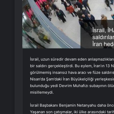
İsrail, uzun süredir devam eden anlaşmazlıklar
bir saldırı gerçekleştirdi. Bu eylem, İran’ın 13 
görülmemiş insansız hava aracı ve füze saldırısına
Nisan’da Şam’daki İran Büyükelçiliği yerleşkes
bulunduğu yedi Devrim Muhafızı subayının ölüm
misillemeydi.
İsrail Başbakanı Benjamin Netanyahu daha önce 
Yaşanan son çatışmalar, iki ülke arasındaki tar