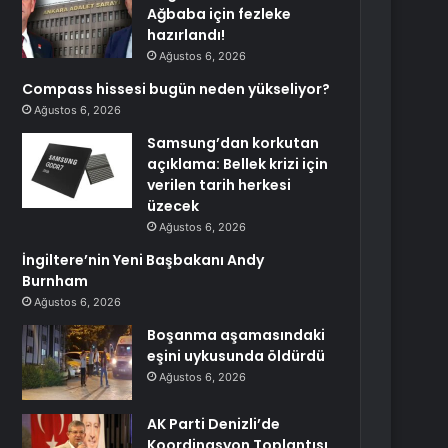
Ağbaba için fezleke
hazırlandı!
Ağustos 6, 2026
Compass hissesi bugün neden yükseliyor?
Ağustos 6, 2026
Samsung’dan korkutan
açıklama: Bellek krizi için
verilen tarih herkesi
üzecek
Ağustos 6, 2026
İngiltere’nin Yeni Başbakanı Andy
Burnham
Ağustos 6, 2026
Boşanma aşamasındaki
eşini uykusunda öldürdü
Ağustos 6, 2026
AK Parti Denizli’de
Koordinasyon Toplantısı