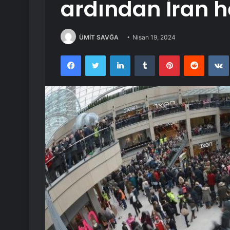
ardından İran h
ÜMİT SAVĞA
Nisan 19, 2024
Facebook
Twitter
LinkedIn
Tumblr
Pinterest
Reddit