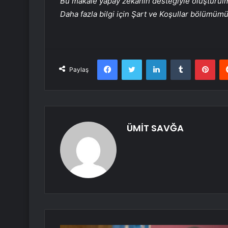
Bu makale yapay zekanın desteğiyle oluşturulmuş
Daha fazla bilgi için Şart ve Koşullar bölümüm
Facebook
Twitter
LinkedIn
Tumblr
Pint
Paylaş
ÜMİT SAVĞA