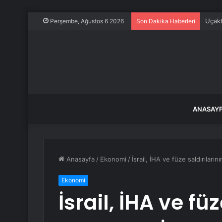
Uçakt
Perşembe, Ağustos 6 2026
Son Dakika Haberleri
ANASAY
Anasayfa
/
Ekonomi
/
İsrail, İHA ve füze saldırıları
Ekonomi
İsrail, İHA ve fü