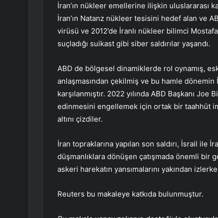
İran’ın nükleer emellerine ilişkin uluslararası k
İran’ın Natanz nükleer tesisini hedef alan ve A
virüsü ve 2012’de İranlı nükleer bilimci Mostaf
suçladığı suikast gibi siber saldırılar yaşandı.
ABD de bölgesel dinamiklerde rol oynamış, es
anlaşmasından çekilmiş ve bu hamle dönemin İ
karşılanmıştır. 2022 yılında ABD Başkanı Joe Bid
edinmesini engellemek için ortak bir taahhüt im
altını çizdiler.
İran topraklarına yapılan son saldırı, İsrail ile
düşmanlıklara dönüşen çatışmada önemli bir ge
askeri harekatın yansımalarını yakından izler
Reuters bu makaleye katkıda bulunmuştur.