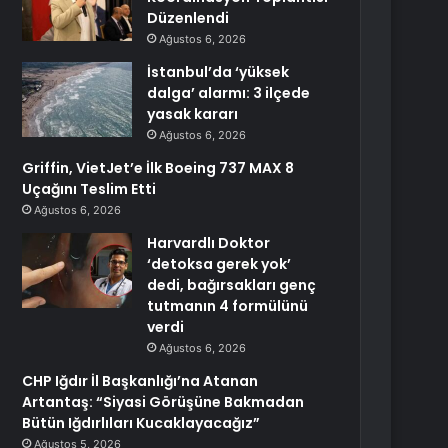
Düzenlendi
Ağustos 6, 2026
İstanbul’da ‘yüksek
dalga’ alarmı: 3 ilçede
yasak kararı
Ağustos 6, 2026
Griffin, VietJet’e İlk Boeing 737 MAX 8
Uçağını Teslim Etti
Ağustos 6, 2026
Harvardlı Doktor
‘detoksa gerek yok’
dedi, bağırsakları genç
tutmanın 4 formülünü
verdi
Ağustos 6, 2026
CHP Iğdır İl Başkanlığı’na Atanan
Artantaş: “Siyasi Görüşüne Bakmadan
Bütün Iğdırlıları Kucaklayacağız”
Ağustos 5, 2026