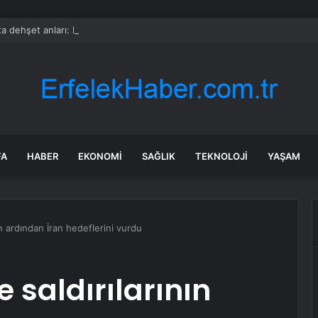
a dehşet anları: Kapağı açtıklarında gördüklerine inanamadılar
FA
HABER
EKONOMI
SAĞLIK
TEKNOLOJI
YAŞAM
nın ardından İran hedeflerini vurdu
ze saldırılarının