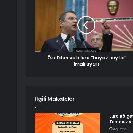
Özel'den vekillere "beyaz sayfa"
imalı uyarı
İlgili Makaleler
Euro Bölgesi
Temmuz sat
Ağustos 5, 