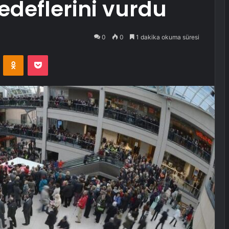
edeflerini vurdu
0
0
1 dakika okuma süresi
VKontakte
Odnoklassniki
Pocket