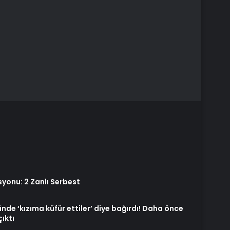
yonu: 2 Zanlı Serbest
ünde ‘kızıma küfür ettiler’ diye bağırdı! Daha önce
çıktı