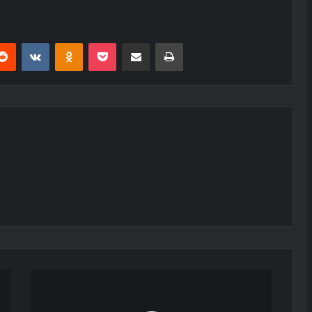
erest
Reddit
VKontakte
Odnoklassniki
Pocket
E-Posta ile paylaş
Yazdır