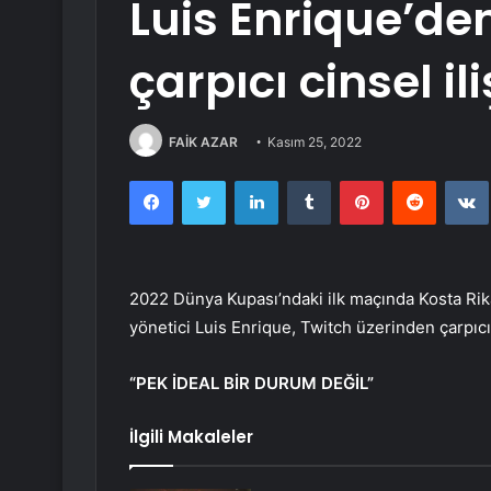
Luis Enrique’de
çarpıcı cinsel il
FAİK AZAR
Kasım 25, 2022
Facebook
Twitter
LinkedIn
Tumblr
Pinterest
Reddit
2022 Dünya Kupası’ndaki ilk maçında Kosta Rika’
yönetici Luis Enrique, Twitch üzerinden çarpıc
“PEK İDEAL BİR DURUM DEĞİL”
İlgili Makaleler