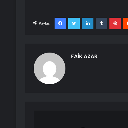
Facebook
Twitter
LinkedIn
Tumblr
Pint
Paylaş
FAİK AZAR