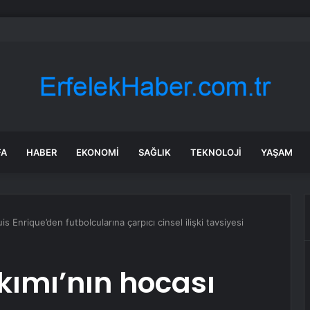
’da Selde Kaybolan Genç Bulundu
FA
HABER
EKONOMI
SAĞLIK
TEKNOLOJI
YAŞAM
is Enrique’den futbolcularına çarpıcı cinsel ilişki tavsiyesi
akımı’nın hocası