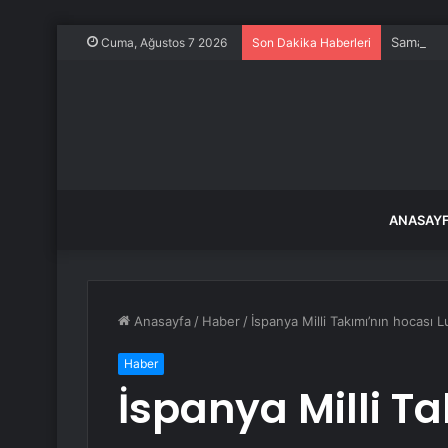
Samandağ
Cuma, Ağustos 7 2026
Son Dakika Haberleri
ANASAY
Anasayfa
/
Haber
/
İspanya Milli Takımı’nın hocası Lu
Haber
İspanya Milli T