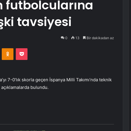
n futbolcularına
işki tavsiyesi
0
13
Bir dakikadan az
VKontakte
Odnoklassniki
Pocket
yı 7-0’lık skorla geçen İspanya Milli Takımı’nda teknik
ı açıklamalarda bulundu.