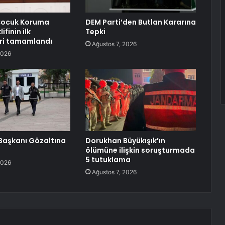
Çocuk Koruma
DEM Parti’den Butlan Kararına
ifinin ilk
Tepki
ri tamamlandı
Ağustos 7, 2026
2026
l Başkanı Gözaltına
Dorukhan Büyükışık’ın
ölümüne ilişkin soruşturmada
5 tutuklama
2026
Ağustos 7, 2026