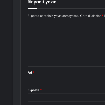
Bir yanıt yazın
E-posta adresiniz yayınlanmayacak.
Gerekli alanlar
*
i
Y
o
r
u
m
*
Ad
*
E-posta
*