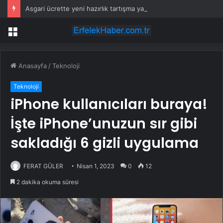
Asgari ücrette yeni hazırlık tartışma yarattı: Çok büyük bir kaosa neden olur
Menü
Anasayfa
/
Teknoloji
Teknoloji
iPhone kullanıcıları buraya!
İşte iPhone’unuzun sır gibi
sakladığı 6 gizli uygulama
FERAT GÜLER
Nisan 1, 2023
0
12
2 dakika okuma süresi