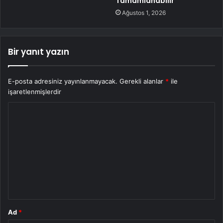
Tamamlanabilir
Ağustos 1, 2026
Bir yanıt yazın
E-posta adresiniz yayınlanmayacak.
Gerekli alanlar
*
ile
işaretlenmişlerdir
Y
o
r
u
m
*
Ad
*