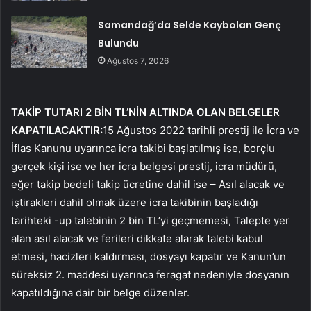
Samandağ’da Selde Kaybolan Genç
Bulundu
Ağustos 7, 2026
TAKİP TUTARI 2 BİN TL’NİN ALTINDA OLAN BELGELER
KAPATILACAKTIR:
15 Ağustos 2022 tarihli prestij ile İcra ve
İflas Kanunu uyarınca icra takibi başlatılmış ise, borçlu
gerçek kişi ise ve her icra belgesi prestij, icra müdürü,
eğer takip bedeli takip ücretine dahil ise – Asıl alacak ve
iştirakleri dahil olmak üzere icra takibinin başladığı
tarihteki -up talebinin 2 bin TL’yi geçmemesi, Talepte yer
alan asıl alacak ve ferileri dikkate alarak talebi kabul
etmesi, hacizleri kaldırması, dosyayı kapatır ve Kanun’un
süreksiz 2. maddesi uyarınca feragat nedeniyle dosyanın
kapatıldığına dair bir belge düzenler.