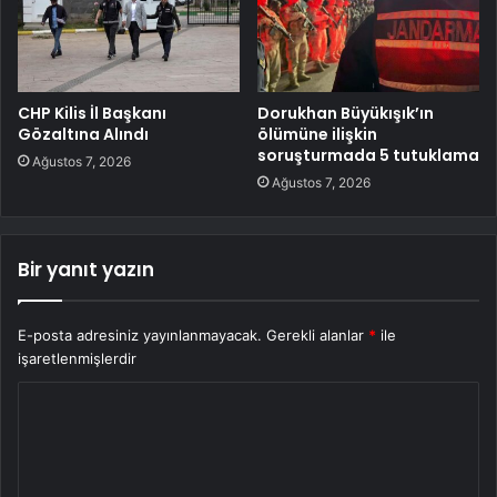
CHP Kilis İl Başkanı
Dorukhan Büyükışık’ın
Gözaltına Alındı
ölümüne ilişkin
soruşturmada 5 tutuklama
Ağustos 7, 2026
Ağustos 7, 2026
Bir yanıt yazın
E-posta adresiniz yayınlanmayacak.
Gerekli alanlar
*
ile
işaretlenmişlerdir
Y
o
r