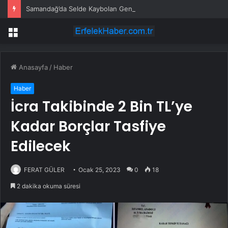
Samandağ’da Selde Kaybolan Genç Bulundu
Menü
Anasayfa
/
Haber
Haber
İcra Takibinde 2 Bin TL’ye
Kadar Borçlar Tasfiye
Edilecek
FERAT GÜLER
Ocak 25, 2023
0
18
2 dakika okuma süresi