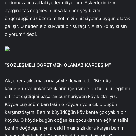
ordumuza muvaffakiyetler diliyorum. Askerlerimizin
ayağına taş değmesin, inşallah her şey bizim
öngördüğümüz üzere milletimizin hissiyatına uygun olarak
gelişir. O nedenle o kuvvetli bir süreçtir. Allah kolay kılsın
diyorum.” dedi.
“SÖZLEŞMELİ ÖĞRETMEN OLAMAZ KARDEŞİM”
Akşener açıklamalarına şöyle devam etti: “Biz güç
kaidelerin ve imkansızlıkların içerisinde bu türlü bir eğitimi
o fırsat eşitliğini başaran cumhuriyetin köy kızlarıyız.
Köyde büyüdüm ben lakin o köyden yola çıkıp bugün
karşınızdayım. Benim büyüdüğün köy kente çok yakın bir
köydü. O köyde bugün doğan kız çocuklarının eğitim talihi
benim doğduğum yıllardaki imkansızlıklara karşın benim
kadar yüksek değil. Cumhuriyet bir şeyi başardı. O