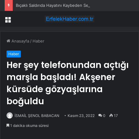
Bıçaklı Saldırıda Hayatını Kaybeden Selçuk Karaman’ın Ailesi AYM’ye Başvurdu
Menü
Anasayfa
/
Haber
Haber
Her şey telefonundan açtığı
marşla başladı! Akşener
kürsüde gözyaşlarına
boğuldu
İSMAİL ŞENOL BABACAN
Kasım 23, 2022
0
17
1 dakika okuma süresi