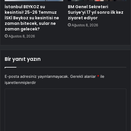
İstanbul BEYKOZ su
BM Genel Sekreteri
kesintisi! 25-26 Temmuz
Suriye’yi 17 yıl sonra ilk kez
İSKİ Beykoz su kesintisi ne
ziyaret ediyor
zaman bitecek, sular ne
Ağustos 8, 2026
zaman gelecek?
Ağustos 8, 2026
Bir yanıt yazın
E-posta adresiniz yayınlanmayacak.
Gerekli alanlar
*
ile
işaretlenmişlerdir
Y
o
r
u
m