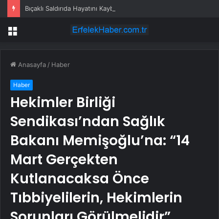
Bıçaklı Saldırıda Hayatını Kaybeden Selçuk Karaman’ın Ailesi AYM’ye Başvurdu
Menü
Anasayfa
/
Haber
Haber
Hekimler Birliği
Sendikası’ndan Sağlık
Bakanı Memişoğlu’na: “14
Mart Gerçekten
Kutlanacaksa Önce
Tıbbiyelilerin, Hekimlerin
Sorunları Görülmelidir”