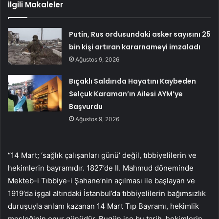
İlgili Makaleler
Putin, Rus ordusundaki asker sayısını 25
bin kişi artıran kararnameyi imzaladı
Ağustos 9, 2026
Bıçaklı Saldırıda Hayatını Kaybeden
Selçuk Karaman’ın Ailesi AYM’ye
Başvurdu
Ağustos 9, 2026
“14 Mart; ‘sağlık çalışanları günü’ değil, tıbbiyelilerin ve
hekimlerin bayramıdır. 1827’de II. Mahmud döneminde
Mekteb-i Tıbbiye-i Şahane’nin açılması ile başlayan ve
1919’da işgal altındaki İstanbul’da tıbbiyelilerin bağımsızlık
duruşuyla anlam kazanan 14 Mart Tıp Bayramı, hekimlik
mesleğinin onur günüdür. Bugün ise bu tarih, hekimlerin