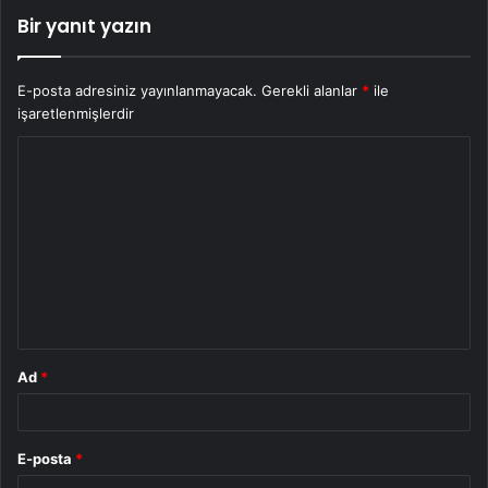
Bir yanıt yazın
E-posta adresiniz yayınlanmayacak.
Gerekli alanlar
*
ile
işaretlenmişlerdir
Y
o
r
u
m
*
Ad
*
E-posta
*