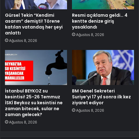
Gürsel Tekin “Kendimi
Resmi açıklama geldi… 4
asarım” demişti! Törene
kentte denize giriş
katılan vatandaş her şeyi
yasaklandı
anlattı
Ağustos 8, 2026
Ağustos 8, 2026
İstanbul BEYKOZ su
BM Genel Sekreteri
kesintisi! 25-26 Temmuz
Suriye’yi 17 yıl sonra ilk kez
İSKİ Beykoz su kesintisi ne
ziyaret ediyor
zaman bitecek, sular ne
Ağustos 8, 2026
zaman gelecek?
Ağustos 8, 2026