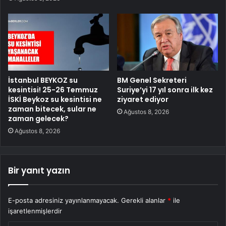
İstanbul BEYKOZ su
BM Genel Sekreteri
kesintisi! 25-26 Temmuz
Suriye’yi 17 yıl sonra ilk kez
İSKİ Beykoz su kesintisi ne
ziyaret ediyor
zaman bitecek, sular ne
Ağustos 8, 2026
zaman gelecek?
Ağustos 8, 2026
Bir yanıt yazın
E-posta adresiniz yayınlanmayacak.
Gerekli alanlar
*
ile
işaretlenmişlerdir