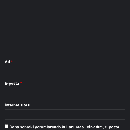
Y
o
r
u
m
*
Ad
*
E-posta
*
İnternet sitesi
Daha sonraki yorumlarımda kullanılması için adım, e-posta