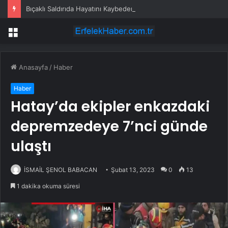
Bıçaklı Saldırıda Hayatını Kaybeden Selçuk Karaman’ın Ailesi AYM’ye Başvurdu
Menü
Anasayfa
/
Haber
Haber
Hatay’da ekipler enkazdaki
depremzedeye 7’nci günde
ulaştı
İSMAİL ŞENOL BABACAN
Şubat 13, 2023
0
13
1 dakika okuma süresi