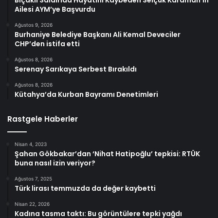
Bıçaklı Saldırıda Hayatını Kaybeden Selçuk Karaman’ın
Ailesi AYM’ye Başvurdu
Ağustos 9, 2026
Burhaniye Belediye Başkanı Ali Kemal Deveciler
CHP’den istifa etti
Ağustos 8, 2026
Serenay Sarıkaya Serbest Bırakıldı
Ağustos 8, 2026
Kütahya’da Kurban Bayramı Denetimleri
Rastgele Haberler
Nisan 4, 2023
Şahan Gökbakar’dan ‘Nihat Hatipoğlu’ tepkisi: RTÜK
buna nasıl izin veriyor?
Ağustos 7, 2025
Türk lirası temmuzda da değer kaybetti
Nisan 22, 2026
Kadına tasma taktı: Bu görüntülere tepki yağdı