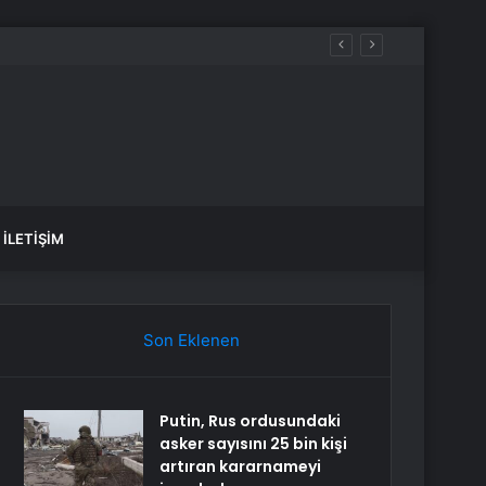
İLETIŞIM
Son Eklenen
Putin, Rus ordusundaki
asker sayısını 25 bin kişi
artıran kararnameyi