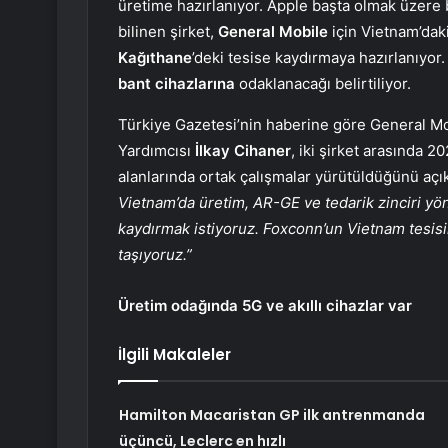
üretime hazırlanıyor. Apple başta olmak üzere 
bilinen şirket,
General Mobile
için Vietnam’dak
Kağıthane
’deki tesise kaydırmaya hazırlanıyor.
bant cihazlarına
odaklanacağı belirtiliyor.
Türkiye Gazetesi’nin haberine göre General Mo
Yardımcısı
İlkay Cihaner
, iki şirket arasında 2
alanlarında ortak çalışmalar yürütüldüğünü açı
Vietnam’da üretim, AR-GE ve tedarik zinciri yö
kaydırmak istiyoruz. Foxconn’un Vietnam tesisi
taşıyoruz.”
Üretim odağında 5G ve akıllı cihazlar var
İlgili Makaleler
Hamilton Macaristan GP ilk antrenmanda
üçüncü, Leclerc en hızlı