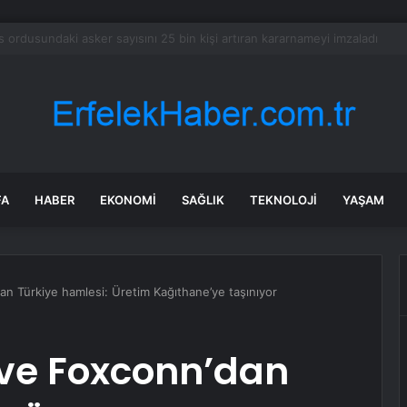
aldırıda Hayatını Kaybeden Selçuk Karaman’ın Ailesi AYM’ye Başvurdu
FA
HABER
EKONOMI
SAĞLIK
TEKNOLOJI
YAŞAM
n Türkiye hamlesi: Üretim Kağıthane’ye taşınıyor
 ve Foxconn’dan