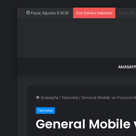
Bıçaklı S
Pazar, Ağustos 9 2026
Son Dakika Haberleri
ANASAY
Anasayfa
/
Teknoloji
/
General Mobile ve Foxconn’da
Teknoloji
General Mobile