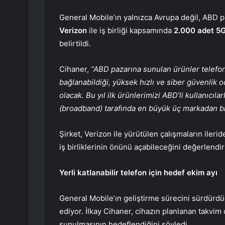
General Mobile’ın yalnızca Avrupa değil, ABD pa
Verizon
ile iş birliği kapsamında
2.000 adet 5
belirtildi.
Cihaner,
“ABD pazarına sunulan ürünler telefon
bağlanabildiği, yüksek hızlı ve siber güvenlik
olacak. Bu yıl ilk ürünlerimizi ABD’li kullanıcı
(broadband) tarafında en büyük üç markadan bi
Şirket, Verizon ile yürütülen çalışmaların iler
iş birliklerinin önünü açabileceğini değerlendir
Yerli katlanabilir telefon için hedef ekim ayı
General Mobile’ın geliştirme sürecini sürdürd
ediyor. İlkay Cihaner, cihazın planlanan takvi
sunulmasının hedeflendiğini söyledi.