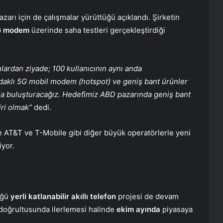
zarı için de çalışmalar yürüttüğü açıklandı. Şirketin
G modem
üzerinde saha testleri gerçekleştirdiği
lardan ziyade; 100 kullanıcının aynı anda
 odaklı 5G mobil modem (hotspot) ve geniş bant ürünler
larla buluşturacağız. Hedefimiz ABD pazarında geniş bant
ri olmak”
dedi.
ide AT&T ve T-Mobile gibi diğer büyük operatörlerle yeni
iyor.
üğü
yerli katlanabilir akıllı telefon
projesi de devam
m doğrultusunda ilerlemesi halinde
ekim ayında
piyasaya