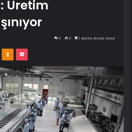
: Üretim
şınıyor
0
0
1 dakika okuma süresi
VKontakte
Odnoklassniki
Pocket