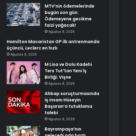
MTV’nin ödemelerinde
bugün son gün:
Ödemeyene gecikme
faizi yağacak!
Ağustos 8, 2026
Hamilton Macaristan GP ilk antrenmanda
üçüncü, Leclerc en hızlı
Ağustos 8, 2026
M Lisa ve Dolu Kadehi
Ters Tut’tan Yeni İş
Birliği: Vişne
Ağustos 8, 2026
Ahbap soruşturmasında
iş insanı Hüseyin
Başaran’a tutuklama
talebi
Ağustos 8, 2026
Bayrampaşa’nın
geleceği ada bazlı