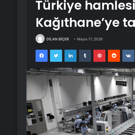
Türkiye hamlesi
Kağıthane’ye ta
DİLAN BİÇER
Mayıs 17, 2026
Facebook
Twitter
LinkedIn
Tumblr
Pinterest
Reddit