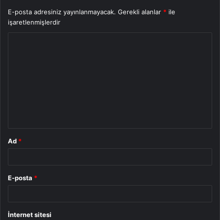
E-posta adresiniz yayınlanmayacak.
Gerekli alanlar
*
ile
işaretlenmişlerdir
Y
o
r
u
m
*
Ad
*
E-posta
*
İnternet sitesi