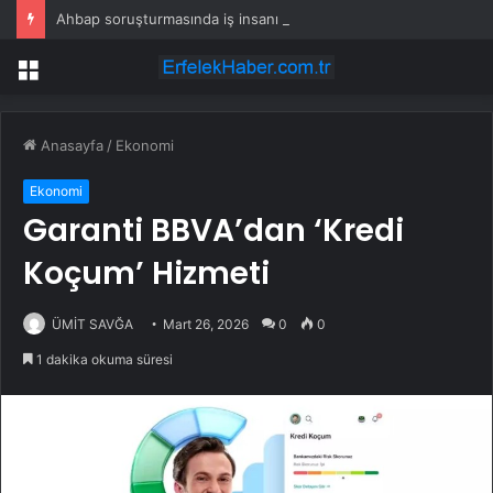
Ahbap soruşturmasında iş insanı Hüseyin Başaran’a tutuklama talebi
Menü
Anasayfa
/
Ekonomi
Ekonomi
Garanti BBVA’dan ‘Kredi
Koçum’ Hizmeti
ÜMİT SAVĞA
Mart 26, 2026
0
0
1 dakika okuma süresi