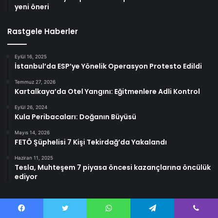
yeni öneri
Rastgele Haberler
Eylül 16, 2025
İstanbul’da ESP’ye Yönelik Operasyon Protesto Edildi
Temmuz 27, 2026
Kartalkaya’da Otel Yangını: Eğitmenlere Adli Kontrol
Eylül 26, 2024
Kula Peribacaları: Doğanın Büyüsü
Mayıs 14, 2026
FETÖ Şüphelisi 7 Kişi Tekirdağ’da Yakalandı
Haziran 11, 2025
Tesla, Muhteşem 7 piyasa öncesi kazançlarına öncülük
ediyor
Facebook
Twitter
WhatsApp
Telegram
Viber