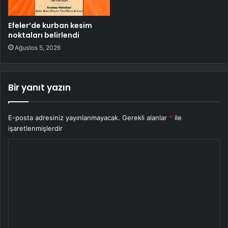
Efeler’de kurban kesim
noktaları belirlendi
Ağustos 5, 2026
Bir yanıt yazın
E-posta adresiniz yayınlanmayacak.
Gerekli alanlar
*
ile
işaretlenmişlerdir
Y
o
r
u
m
*