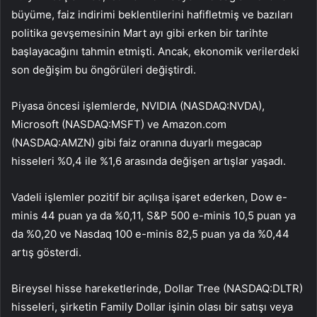
büyüme, faiz indirimi beklentilerini hafifletmiş ve bazıları
politika gevşemesinin Mart ayı gibi erken bir tarihte
başlayacağını tahmin etmişti. Ancak, ekonomik verilerdeki
son değişim bu öngörüleri değiştirdi.
Piyasa öncesi işlemlerde, NVIDIA (NASDAQ:
NVDA
),
Microsoft (NASDAQ:
MSFT
) ve Amazon.com
(NASDAQ:
AMZN
) gibi faiz oranına duyarlı megacap
hisseleri %0,4 ile %1,6 arasında değişen artışlar yaşadı.
Vadeli işlemler pozitif bir açılışa işaret ederken, Dow e-
minis 44 puan ya da %0,11, S&P 500 e-minis 10,5 puan ya
da %0,20 ve
Nasdaq 100
e-minis 82,5 puan ya da %0,44
artış gösterdi.
Bireysel hisse hareketlerinde, Dollar Tree (NASDAQ:DLTR)
hisseleri, şirketin Family Dollar işinin olası bir satışı veya