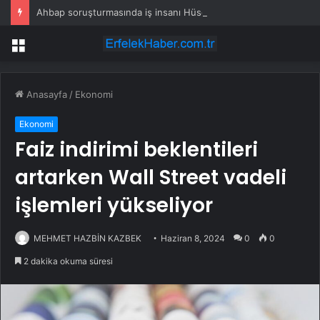
Ahbap soruşturmasında iş insanı Hüseyin Başaran’a tutuklama talebi
Menü
Anasayfa
/
Ekonomi
Ekonomi
Faiz indirimi beklentileri
artarken Wall Street vadeli
işlemleri yükseliyor
MEHMET HAZBİN KAZBEK
Haziran 8, 2024
0
0
2 dakika okuma süresi