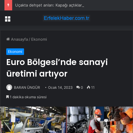
Uçakta dehşet anları: Kapağı açtıklarında gördüklerine inanamadılar
Menü
Anasayfa
/
Ekonomi
Ekonomi
Euro Bölgesi’nde sanayi
üretimi artıyor
BARAN ÜNGÜR
Ocak 14, 2023
0
11
1 dakika okuma süresi