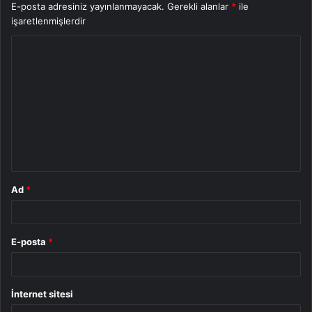
E-posta adresiniz yayınlanmayacak.
Gerekli alanlar
*
ile
işaretlenmişlerdir
Y
o
r
u
m
*
Ad
*
E-posta
*
İnternet sitesi