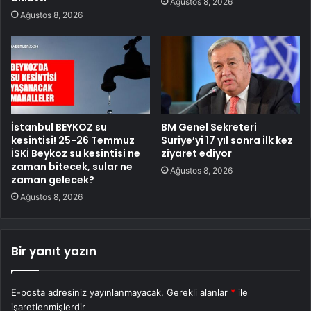
Ağustos 8, 2026
Ağustos 8, 2026
İstanbul BEYKOZ su
BM Genel Sekreteri
kesintisi! 25-26 Temmuz
Suriye’yi 17 yıl sonra ilk kez
İSKİ Beykoz su kesintisi ne
ziyaret ediyor
zaman bitecek, sular ne
Ağustos 8, 2026
zaman gelecek?
Ağustos 8, 2026
Bir yanıt yazın
E-posta adresiniz yayınlanmayacak.
Gerekli alanlar
*
ile
işaretlenmişlerdir