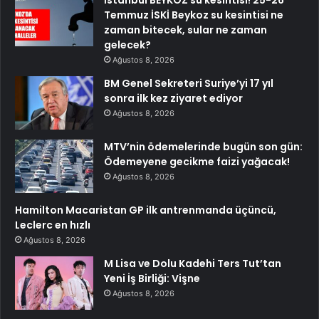
İstanbul BEYKOZ su kesintisi! 25-26
Temmuz İSKİ Beykoz su kesintisi ne
zaman bitecek, sular ne zaman
gelecek?
Ağustos 8, 2026
BM Genel Sekreteri Suriye’yi 17 yıl
sonra ilk kez ziyaret ediyor
Ağustos 8, 2026
MTV’nin ödemelerinde bugün son gün:
Ödemeyene gecikme faizi yağacak!
Ağustos 8, 2026
Hamilton Macaristan GP ilk antrenmanda üçüncü,
Leclerc en hızlı
Ağustos 8, 2026
M Lisa ve Dolu Kadehi Ters Tut’tan
Yeni İş Birliği: Vişne
Ağustos 8, 2026