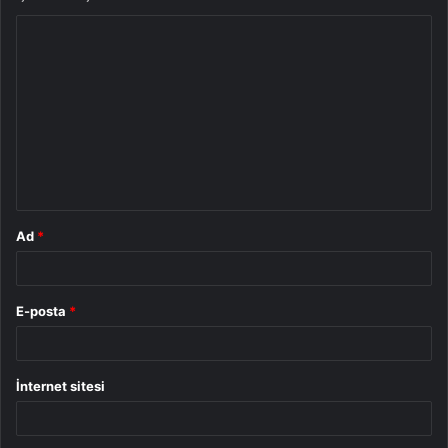
Y
o
r
u
m
*
Ad
*
E-posta
*
İnternet sitesi