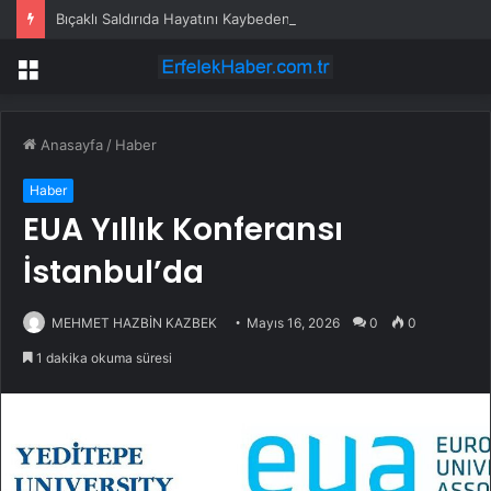
Bıçaklı Saldırıda Hayatını Kaybeden Selçuk Karaman’ın Ailesi AYM’ye Başvurdu
Menü
Anasayfa
/
Haber
Haber
EUA Yıllık Konferansı
İstanbul’da
MEHMET HAZBİN KAZBEK
Mayıs 16, 2026
0
0
1 dakika okuma süresi